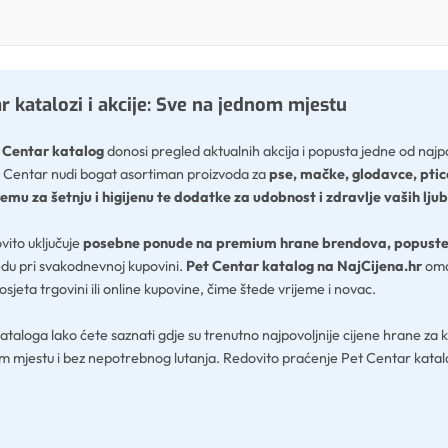
r katalozi i akcije: Sve na jednom mjestu
 Centar katalog
donosi pregled aktualnih akcija i popusta jedne od najp
et Centar nudi bogat asortiman proizvoda za
pse, mačke, glodavce, ptice
emu za šetnju i higijenu te dodatke za udobnost i zdravlje vaših lj
vito uključuje
posebne ponude na premium hrane brendova, popuste
du pri svakodnevnoj kupovini.
Pet Centar katalog na NajCijena.hr
omog
posjeta trgovini ili online kupovine, čime štede vrijeme i novac.
taloga lako ćete saznati gdje su trenutno najpovoljnije cijene hrane za k
m mjestu i bez nepotrebnog lutanja. Redovito praćenje Pet Centar katal