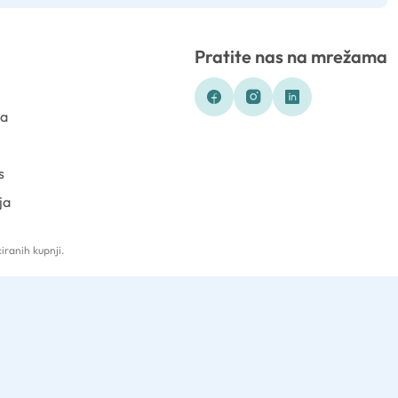
Pratite nas na mrežama
ka
s
ja
iranih kupnji.