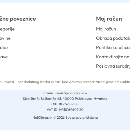
žne poveznice
Moj račun
egorije
Moj račun
ovine
Obrada podata
alozi
Politika kolačića
jave
Kontaktirajte na
Poslovna suradn
 tih linkova – bez dodatnog troška za vas. Kao Amazon partner zarađujemo od kvalific
Stranicu vodi Spincode d.o.o.
Sjedište: R. Boškovića 43, 40000 Pribislavec, Hrvatska
OIB: 18169607150
VAT ID: HR18169607150
NajCijena.hr © 2026 Sva prava pridržana