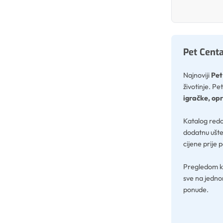
Pet Centa
Najnoviji
Pet
životinje. P
igračke, opr
Katalog redo
dodatnu ušte
cijene prije 
Pregledom ka
sve na jedno
ponude.