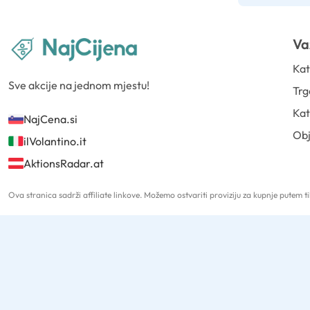
Va
Kat
Sve akcije na jednom mjestu!
Trg
Kat
NajCena.si
Ob
ilVolantino.it
AktionsRadar.at
Ova stranica sadrži affiliate linkove. Možemo ostvariti proviziju za kupnje putem