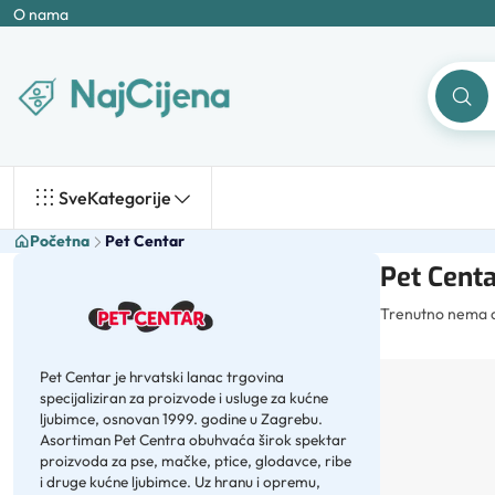
O nama
Sve
Kategorije
Početna
Pet Centar
Pet Centa
Trenutno nema ak
Pet Centar je hrvatski lanac trgovina
specijaliziran za proizvode i usluge za kućne
ljubimce, osnovan 1999. godine u Zagrebu.
Asortiman Pet Centra obuhvaća širok spektar
proizvoda za pse, mačke, ptice, glodavce, ribe
i druge kućne ljubimce. Uz hranu i opremu,