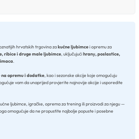
oznatijih hrvatskih trgovina za
kućne ljubimce
i opremu za
, ribice i druge male ljubimce
, uključujući
hranу, poslastice,
ubimaca
.
 na opremu i dodatke
, kao i sezonske akcije koje omogućuju
ućuje vam da unaprijed provjerite najnovije akcije i usporedite
ućne ljubimce, igračke, oprema za trening ili proizvodi za njegu —
oga omogućuje da ne propustite najbolje popuste i posebne