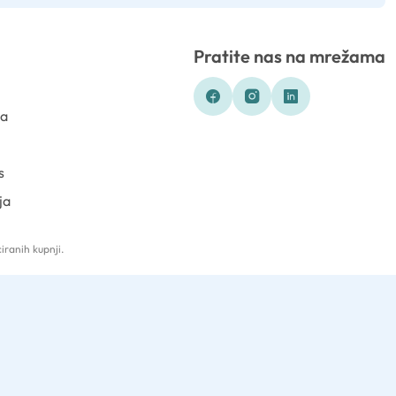
Pratite nas na mrežama
ka
s
ja
iranih kupnji.