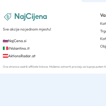
Va
Kat
Sve akcije na jednom mjestu!
Trg
Kat
NajCena.si
Ob
ilVolantino.it
AktionsRadar.at
Ova stranica sadrži affiliate linkove. Možemo ostvariti proviziju za kupnje putem