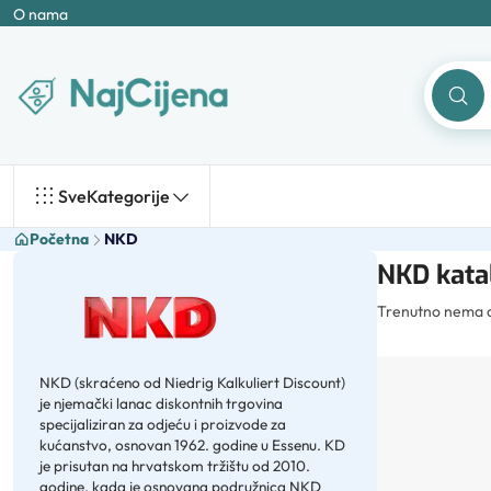
O nama
Sve
Kategorije
Početna
NKD
NKD katal
Trenutno nema ak
NKD (skraćeno od Niedrig Kalkuliert Discount)
je njemački lanac diskontnih trgovina
specijaliziran za odjeću i proizvode za
kućanstvo, osnovan 1962. godine u Essenu. KD
je prisutan na hrvatskom tržištu od 2010.
godine, kada je osnovana podružnica NKD