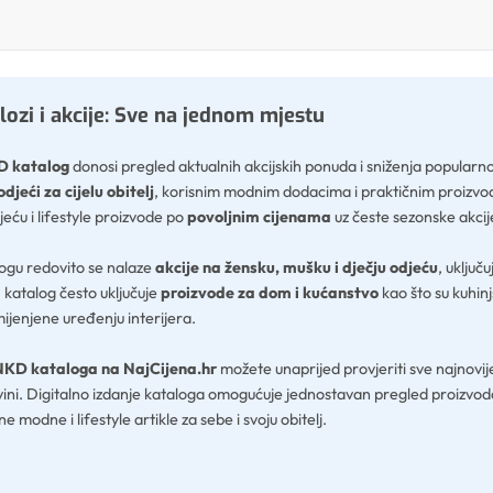
ozi i akcije: Sve na jednom mjestu
 katalog
donosi pregled aktualnih akcijskih ponuda i sniženja popular
odjeći za cijelu obitelj
, korisnim modnim dodacima i praktičnim proizvod
jeću i lifestyle proizvode po
povoljnim cijenama
uz česte sezonske akcij
ogu redovito se nalaze
akcije na žensku, mušku i dječju odjeću
, uključ
 katalog često uključuje
proizvode za dom i kućanstvo
kao što su kuhinj
ijenjene uređenju interijera.
NKD kataloga na NajCijena.hr
možete unaprijed provjeriti sve najnovije 
vini. Digitalno izdanje kataloga omogućuje jednostavan pregled proizvo
e modne i lifestyle artikle za sebe i svoju obitelj.