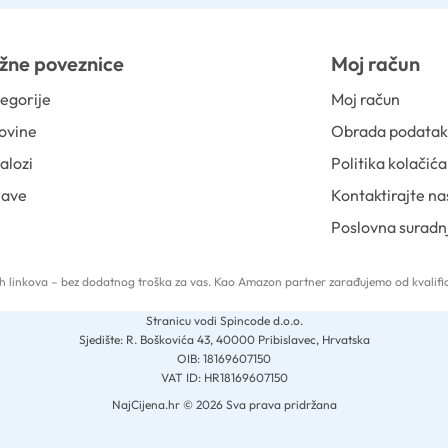
žne poveznice
Moj račun
egorije
Moj račun
ovine
Obrada podata
alozi
Politika kolačića
jave
Kontaktirajte na
Poslovna suradn
 tih linkova – bez dodatnog troška za vas. Kao Amazon partner zarađujemo od kvalific
Stranicu vodi Spincode d.o.o.
Sjedište: R. Boškovića 43, 40000 Pribislavec, Hrvatska
OIB: 18169607150
VAT ID: HR18169607150
NajCijena.hr © 2026 Sva prava pridržana