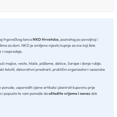
nog trgovačkog lanca
NKD Hrvatska
, poznatog po povoljnoj i
ima za dom. NKD je omiljeno mjesto kupnje za sve koji žele
e i rasprodaje.
ujući majice, veste, hlače, pidžame, dekice, čarape i donje rublje.
ski tekstil, dekorativni predmeti, praktični organizatori i sezonske
ponude, usporediti cijene artikala i planirati kupovinu prije
da i popusta te vam pomaže da
uštedite vrijeme i novac
dok