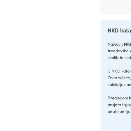
NKD katal
Najnoviji
NKD
trendovskoj
kvalitetnu od
U NKD katal
Osim odjeće,
kolekcije nam
Pregledom
posjeta trgo
birate omiljen