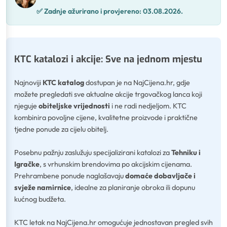
✅
Zadnje ažurirano i provjereno:
03.08.2026.
KTC katalozi i akcije: Sve na jednom mjestu
Najnoviji
KTC katalog
dostupan je na NajCijena.hr, gdje
možete pregledati sve aktualne akcije trgovačkog lanca koji
njeguje
obiteljske vrijednosti
i ne radi nedjeljom. KTC
kombinira povoljne cijene, kvalitetne proizvode i praktične
tjedne ponude za cijelu obitelj.
Posebnu pažnju zaslužuju specijalizirani katalozi za
Tehniku i
Igračke
, s vrhunskim brendovima po akcijskim cijenama.
Prehrambene ponude naglašavaju
domaće dobavljače i
svježe namirnice
, idealne za planiranje obroka ili dopunu
kućnog budžeta.
KTC letak na NajCijena.hr omogućuje jednostavan pregled svih