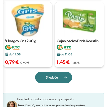
'z bregov Gris
200 g
Čajno pecivo Paris Koestlin
225 g
do 11.08
do 11.08
0,79 €
1,45 €
0,99 €
1,85 €
Sljedeća
Pregled ponuda pripremila i provjerila
:
Ana Kovač, suradnica za pametnu kupovinu