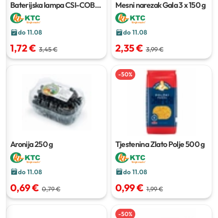
Baterijska lampa CSI-COB
Mesni narezak Gala
3 x 150 g
1,5 W
do 11.08
do 11.08
1,72 €
2,35 €
3,45 €
3,99 €
-
50
%
Aronija
250 g
Tjestenina Zlato Polje
500 g
do 11.08
do 11.08
0,69 €
0,99 €
0,79 €
1,99 €
-
50
%