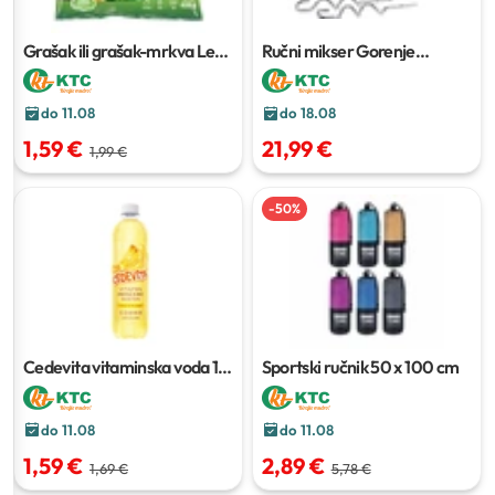
Grašak ili grašak-mrkva Ledo
Ručni mikser Gorenje
400 g
M360CW
do 11.08
do 18.08
1,59 €
21,99 €
1,99 €
-
50
%
Cedevita vitaminska voda
1,5
Sportski ručnik
50 x 100 cm
l
do 11.08
do 11.08
1,59 €
2,89 €
1,69 €
5,78 €