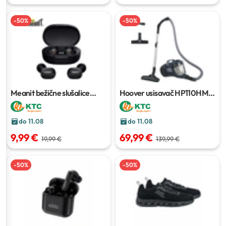
-
50
%
-
50
%
Meanit bežične slušalice
Hoover usisavač HP110HM
TWS B60
011
700 W
do 11.08
do 11.08
9,99 €
69,99 €
19,99 €
139,99 €
-
50
%
-
50
%