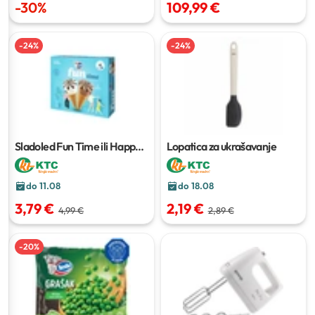
-
30
%
109,99 €
-
24
%
-
24
%
Sladoled Fun Time ili Happy
Lopatica za ukrašavanje
Time
6 x 110 ml ili 6 x 120 ml
do 11.08
do 18.08
3,79 €
2,19 €
4,99 €
2,89 €
-
20
%