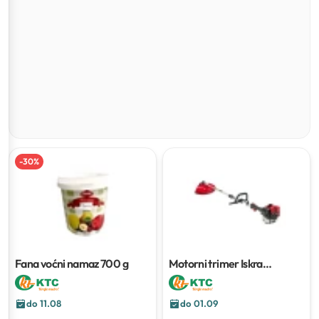
-
30
%
Fana voćni namaz
700 g
Motorni trimer Iskra
TU331DEP
do 11.08
do 01.09