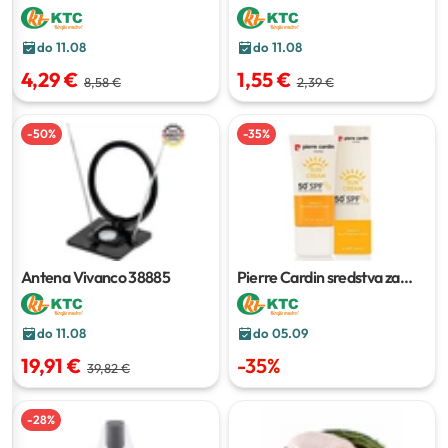
cm, 3 kom/pak
rajčice
100 g
do 11.08
do 11.08
4,29 €
1,55 €
8,58 €
2,39 €
-
50
%
-
35
%
Antena Vivanco 38885
Pierre Cardin sredstva za
sunčanje
do 11.08
do 05.09
19,91 €
-
35
%
39,82 €
-
28
%