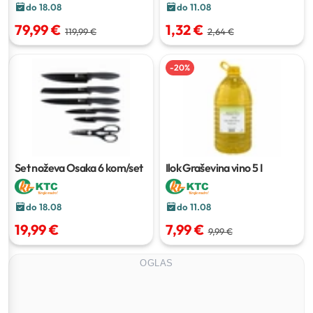
do 18.08
do 11.08
79,99 €
1,32 €
119,99 €
2,64 €
-
20
%
Set noževa Osaka
6 kom/set
Ilok Graševina vino
5 I
do 18.08
do 11.08
19,99 €
7,99 €
9,99 €
OGLAS