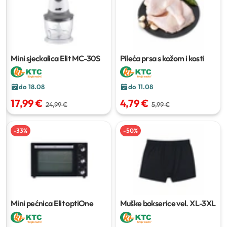
Mini sjeckalica Elit MC-30S
Pileća prsa s kožom i kosti
do 18.08
do 11.08
17,99 €
4,79 €
24,99 €
5,99 €
-
33
%
-
50
%
Mini pećnica Elit optiOne
Muške bokserice
vel. XL-3XL