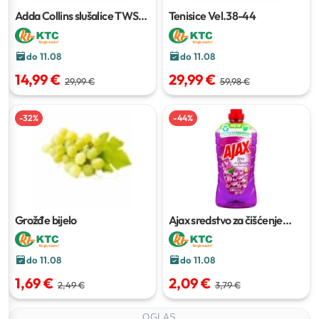
Adda Collins slušalice TWS-
Tenisice
Vel.38-44
009-WH
do 11.08
do 11.08
14,99 €
29,99 €
29,99 €
59,98 €
-
32
%
-
44
%
Grožđe bijelo
Ajax sredstvo za čišćenje
univerzalno
1 L
do 11.08
do 11.08
1,69 €
2,09 €
2,49 €
3,79 €
OGLAS