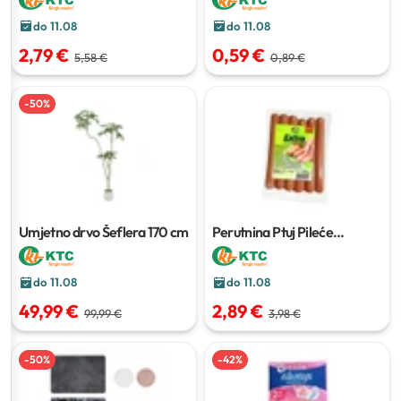
do 11.08
do 11.08
2,79 €
0,59 €
5,58 €
0,89 €
-
50
%
Umjetno drvo Šeflera
170 cm
Perutnina Ptuj Pileće
hrenovke Extra
1200 g
do 11.08
do 11.08
49,99 €
2,89 €
99,99 €
3,98 €
-
50
%
-
42
%