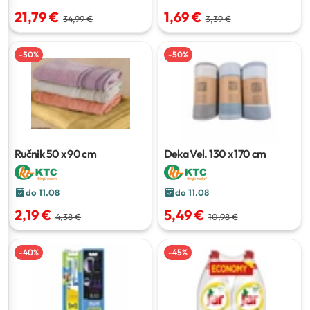
21,79 €
1,69 €
34,99 €
3,39 €
-
50
%
-
50
%
Ručnik
50 x 90 cm
Deka
Vel. 130 x 170 cm
do 11.08
do 11.08
2,19 €
5,49 €
4,38 €
10,98 €
-
40
%
-
45
%