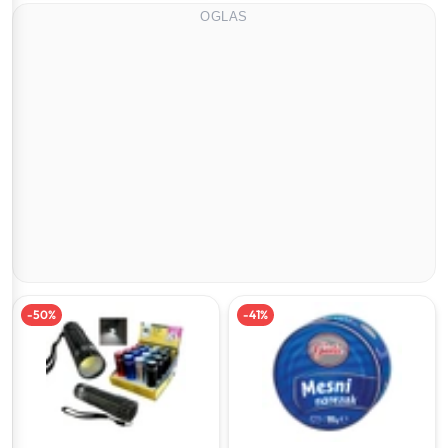
OGLAS
-
50
%
-
41
%