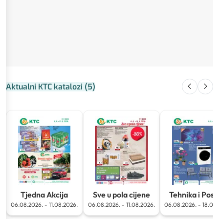
Aktualni KTC katalozi
(
5
)
Tjedna Akcija
Sve u pola cijene
Tehnika i Pos
06.08.2026.
-
11.08.2026.
06.08.2026.
-
11.08.2026.
06.08.2026.
-
18.08.