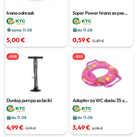
Ivana odrezak
Super Power hrana za pse
415 g
samo 11.08
do 11.08
5,00 €
0,59 €
0,89 €
-
50
%
-
50
%
Dunlop pumpa za bicikl
Adapter za WC dasku
35 x
30 cm
do 11.08
do 11.08
4,99 €
3,49 €
9,99 €
6,98 €