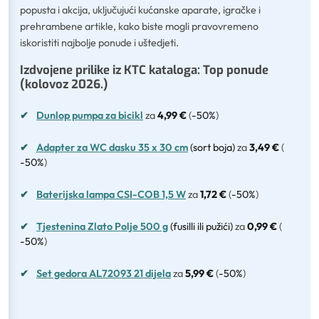
popusta i akcija, uključujući kućanske aparate, igračke i
prehrambene artikle, kako biste mogli pravovremeno
iskoristiti najbolje ponude i uštedjeti.
Izdvojene prilike iz KTC kataloga: Top ponude
(kolovoz 2026.)
✔
Dunlop pumpa za bicikl
za
4,99 €
(
-50%
)
✔
Adapter za WC dasku 35 x 30 cm
(sort boja)
za
3,49 €
(
-50%
)
✔
Baterijska lampa CSI-COB 1,5 W
za
1,72 €
(
-50%
)
✔
Tjestenina Zlato Polje 500 g
(fusilli ili pužići)
za
0,99 €
(
-50%
)
✔
Set gedora AL72093 21 dijela
za
5,99 €
(
-50%
)