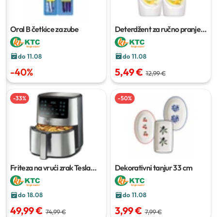
Oral B četkice za zube
Deterdžent za ručno pranje
posuđa Jar
2 x 1,35 L
do 11.08
do 11.08
-
40
%
5,49 €
12,99 €
-
33
%
-
50
%
Friteza na vrući zrak Tesla
Dekorativni tanjur
33 cm
AF501BX
do 18.08
do 11.08
49,99 €
3,99 €
74,99 €
7,99 €