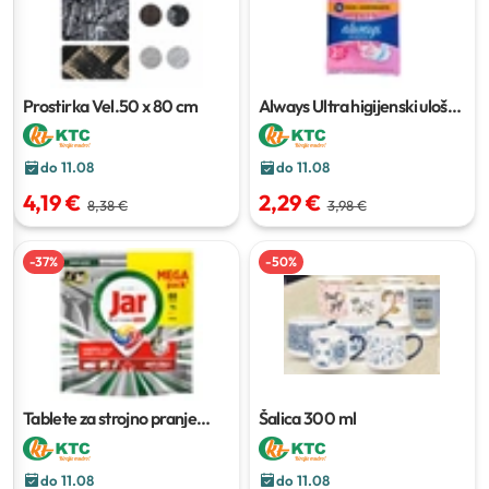
Prostirka
Vel.50 x 80 cm
Always Ultra higijenski ulošci
20 kom
do 11.08
do 11.08
4,19 €
2,29 €
8,38 €
3,98 €
-
37
%
-
50
%
Tablete za strojno pranje
Šalica
300 ml
posuđa Jar Platinum
88 kom
do 11.08
do 11.08