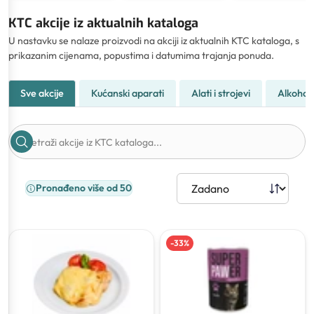
KTC akcije iz aktualnih kataloga
U nastavku se nalaze proizvodi na akciji iz aktualnih KTC kataloga, s
prikazanim cijenama, popustima i datumima trajanja ponuda.
Sve akcije
Kućanski aparati
Alati i strojevi
Alkohol
Pronađeno više od 50
-
33
%