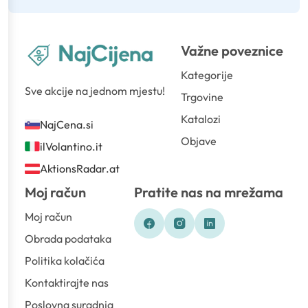
Važne poveznice
Kategorije
Sve akcije na jednom mjestu!
Trgovine
Katalozi
NajCena.si
Objave
ilVolantino.it
AktionsRadar.at
Moj račun
Pratite nas na mrežama
Moj račun
Obrada podataka
Politika kolačića
Kontaktirajte nas
Poslovna suradnja