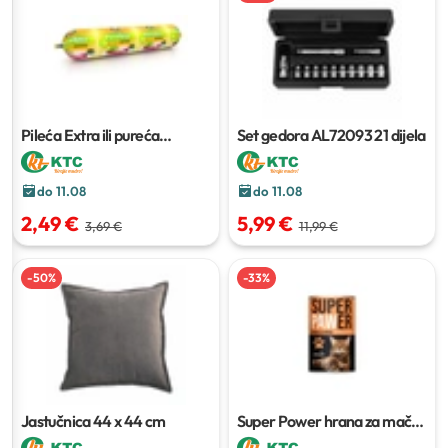
Pileća Extra ili pureća
Set gedora AL72093
21 dijela
posebna
1 kg
do 11.08
do 11.08
2,49 €
5,99 €
3,69 €
11,99 €
-
50
%
-
33
%
Jastučnica
44 x 44 cm
Super Power hrana za mačke
415 g