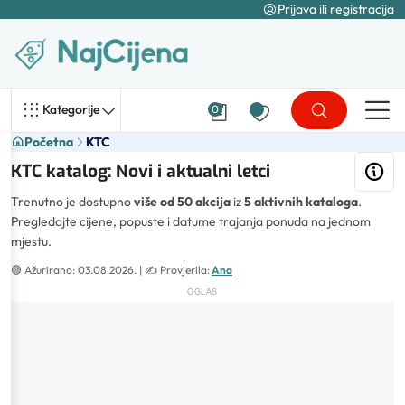
Prijava ili registracija
Kategorije
0
Početna
KTC
KTC katalog: Novi i aktualni letci
Trenutno je dostupno
više od 50 akcija
iz
5 aktivnih kataloga
.
Pregledajte cijene, popuste i datume trajanja ponuda na jednom
mjestu.
🟢
Ažurirano: 03.08.2026.
| ✍️
Provjerila:
Ana
OGLAS