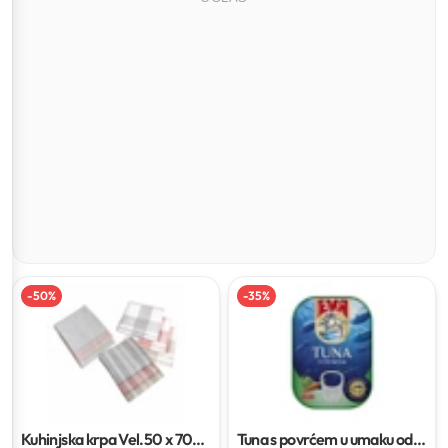
-
50
%
-
35
%
Kuhinjska krpa
Vel.50 x 70
Tuna s povrćem u umaku od