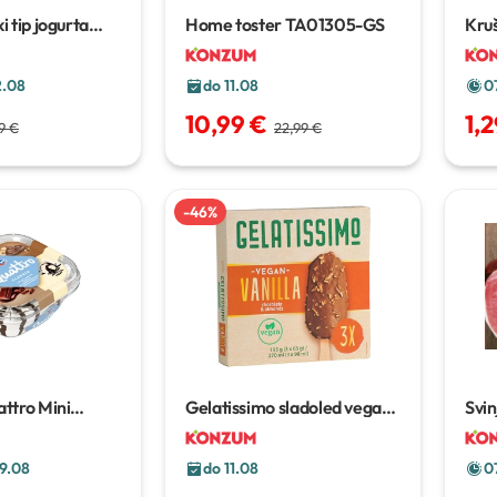
i tip jogurta
Home toster TA01305-GS
Kruš
2.08
do 11.08
0
10,99 €
1,
9 €
22,99 €
-
46
%
ttro Mini
Gelatissimo sladoled vegan
Svin
ml
3x90ml
9.08
do 11.08
0