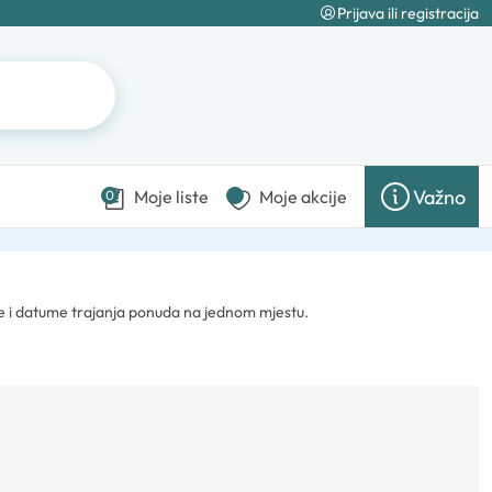
Prijava ili registracija
Važno
Moje liste
Moje akcije
0
te i datume trajanja ponuda na jednom mjestu.