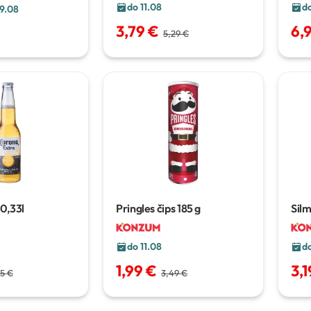
do 11.08
do
9.08
3,79 €
6,
5,29 €
0,33l
Pringles čips
185 g
Silm
do 11.08
do
1,99 €
3,1
5 €
3,49 €