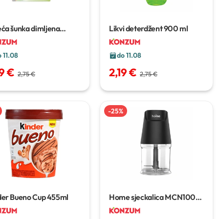
ća šunka dimljena
Likvi deterdžent
900 ml
zak Pik
100g
 11.08
do 11.08
89 €
2,19 €
2,75 €
2,75 €
-
25
%
der Bueno Cup
455ml
Home sjeckalica MCN1005-
GS