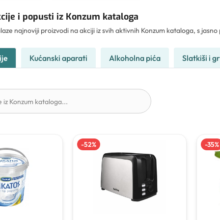
cije i popusti iz Konzum kataloga
aze najnoviji proizvodi na akciji iz svih aktivnih Konzum kataloga, s jasn
ije
Kućanski aparati
Alkoholna pića
Slatkiši i g
-
52
%
-
35
%