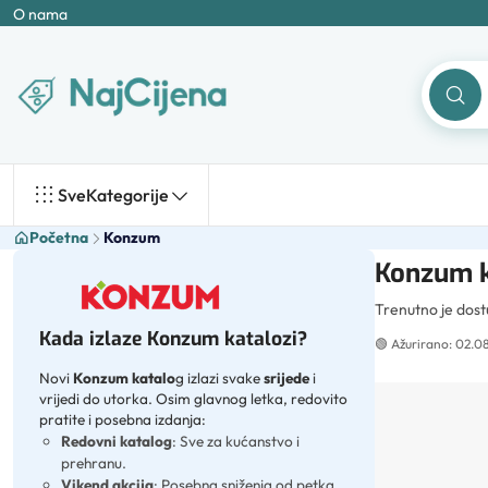
O nama
Sve
Kategorije
Početna
Konzum
Konzum ka
Trenutno je dos
Kada izlaze Konzum katalozi?
🟢
Ažurirano: 02.0
Novi
Konzum katalo
g izlazi svake
srijede
i
vrijedi do utorka. Osim glavnog letka, redovito
pratite i posebna izdanja:
Redovni katalog
: Sve za kućanstvo i
prehranu.
Vikend akcija
: Posebna sniženja od petka