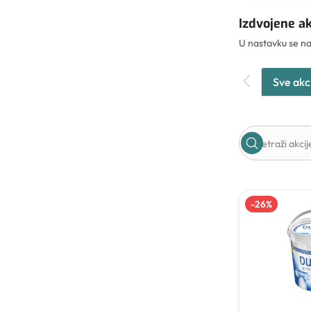
Izdvojene ak
U nastavku se nal
Sve akc
-
26
%