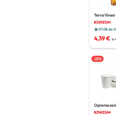
Terra Vinea 
07.08 do 0
4,39 €
6,
-
25
%
Oprema za 