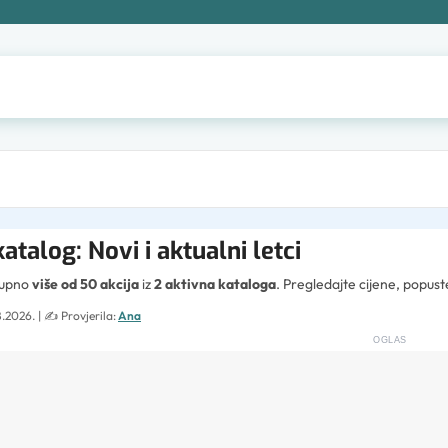
talog: Novi i aktualni letci
tupno
više od 50 akcija
iz
2 aktivna kataloga
. Pregledajte cijene, popus
8.2026.
| ✍️
Provjerila:
Ana
OGLAS