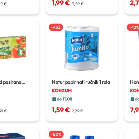
1,99 €
2,
29 €
3,59 €
-
43
%
-
42
%
 pasirana
Natur papirnati ručnik
1 rola
Hom
0 g
015
do 11.08
do
1,59 €
7,
39 €
2,79 €
-
50
%