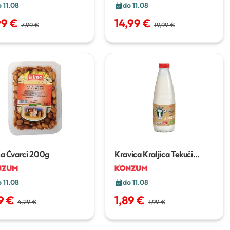
 11.08
do 11.08
99 €
14,99 €
7,99 €
19,99 €
a Čvarci
200g
Kravica Kraljica Tekući
jogurt
1kg
 11.08
do 11.08
9 €
1,89 €
4,29 €
1,99 €