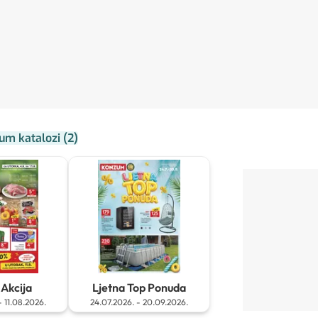
um katalozi
(
2
)
Akcija
Ljetna Top Ponuda
-
11.08.2026.
24.07.2026.
-
20.09.2026.