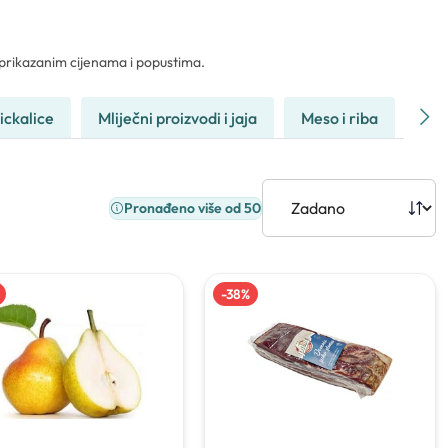
o prikazanim cijenama i popustima.
rickalice
Mliječni proizvodi i jaja
Meso i riba
Kuć
Pronađeno više od 50
-
38
%