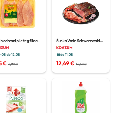
n odresci pilećeg filea
Šunka Wein Schwarzwald
0g
1kg
0.08 do 12.08
do 11.08
5 €
12,49 €
6,29 €
16,59 €