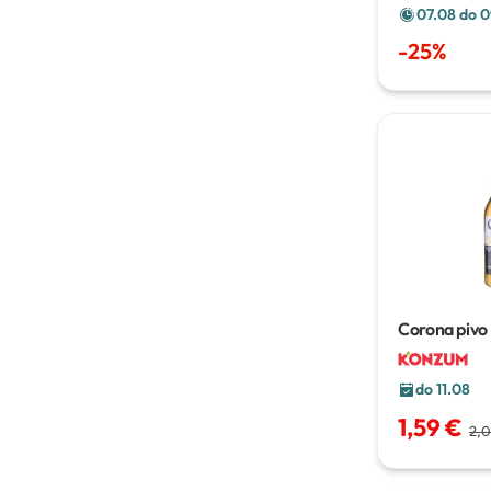
07.08 do 0
-
25
%
Corona pivo
do 11.08
1,59 €
2,0