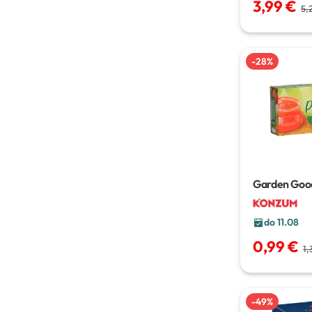
3,99 €
5,
-
28
%
Garden Good
rajčica
3x20
do 11.08
0,99 €
1,
-
49
%