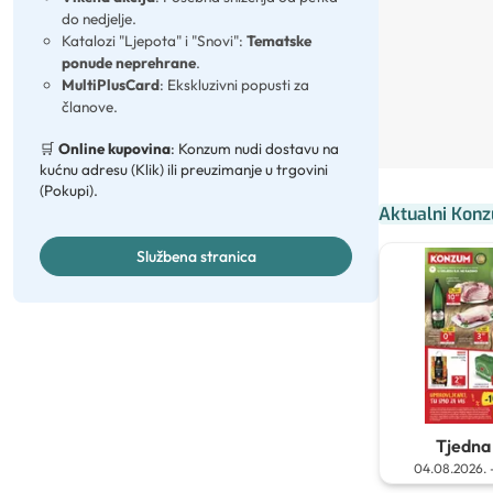
do nedjelje.
Katalozi "Ljepota" i "Snovi":
Tematske
ponude neprehrane
.
MultiPlusCard
: Ekskluzivni popusti za
članove.
🛒
Online kupovina
: Konzum nudi dostavu na
kućnu adresu (Klik) ili preuzimanje u trgovini
(Pokupi).
Aktualni Konz
Službena stranica
Tjedna 
04.08.2026.