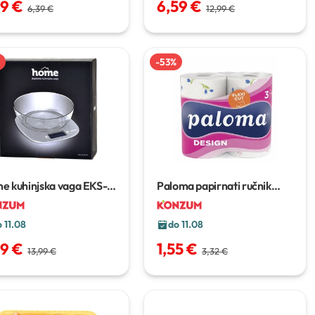
79 €
6,59 €
6,39 €
12,99 €
-
53
%
e kuhinjska vaga EKS-
Paloma papirnati ručnik
Design
2 role
 11.08
do 11.08
99 €
1,55 €
13,99 €
3,32 €