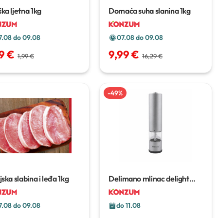
ka ljetna
1kg
Domaća suha slanina
1kg
7.08 do 09.08
07.08 do 09.08
29 €
9,99 €
1,99 €
16,29 €
-
49
%
jska slabina i leđa
1kg
Delimano mlinac delight
KSD-00
7.08 do 09.08
do 11.08