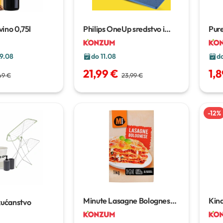
vino
0,75l
Philips OneUp sredstvo i
Pure
zamjenski brisač
1 pak + 1
nare
kom
9.08
do 11.08
do
21,99 €
1,
49 €
23,99 €
-
12
%
Minute Lasagne Bolognese
Kin
kućanstvo
1000g