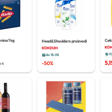
enina
1 kg
Ceki
Head&Shoulders proizvodi
40
1
do 18.08
5,1
-
50
%
5 €