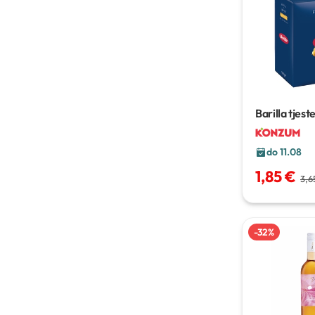
Barilla tjest
do 11.08
1,85 €
3,6
-
32
%