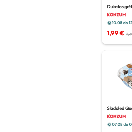
Dukatos grčk
450g
10.08 do 1
1,99 €
2,6
Sladoled Qua
800ml-900
07.08 do 0