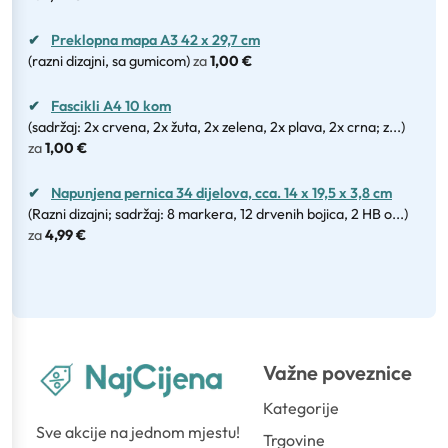
✔
Preklopna mapa A3 42 x 29,7 cm
(razni dizajni, sa gumicom)
za
1,00 €
✔
Fascikli A4 10 kom
(sadržaj: 2x crvena, 2x žuta, 2x zelena, 2x plava, 2x crna; z...)
za
1,00 €
✔
Napunjena pernica 34 dijelova, cca. 14 x 19,5 x 3,8 cm
(Razni dizajni; sadržaj: 8 markera, 12 drvenih bojica, 2 HB o...)
za
4,99 €
Važne poveznice
Kategorije
Sve akcije na jednom mjestu!
Trgovine