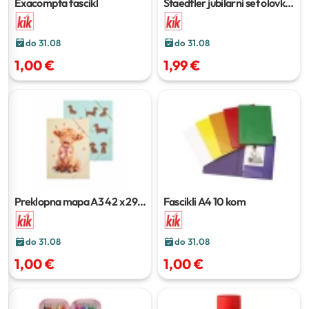
Exacompta fascikl
Staedtler jubilarni set olovki
3 kom
do 31.08
do 31.08
1,00 €
1,99 €
Preklopna mapa A3
42 x 29,7
Fascikli A4
10 kom
cm
do 31.08
do 31.08
1,00 €
1,00 €