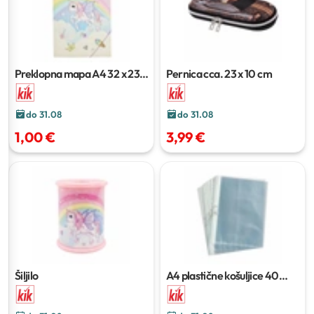
Preklopna mapa A4
32 x 23,5
Pernica
cca. 23 x 10 cm
cm
do 31.08
do 31.08
1,00 €
3,99 €
Šiljilo
A4 plastične košuljice
40
kom