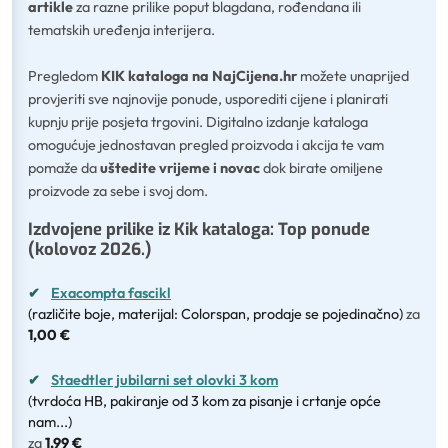
artikle
za razne prilike poput blagdana, rođendana ili
tematskih uređenja interijera.
Pregledom
KIK kataloga na NajCijena.hr
možete unaprijed
provjeriti sve najnovije ponude, usporediti cijene i planirati
kupnju prije posjeta trgovini. Digitalno izdanje kataloga
omogućuje jednostavan pregled proizvoda i akcija te vam
pomaže da
uštedite vrijeme i novac
dok birate omiljene
proizvode za sebe i svoj dom.
Izdvojene prilike iz Kik kataloga: Top ponude
(kolovoz 2026.)
✔
Exacompta fascikl
(različite boje, materijal: Colorspan, prodaje se pojedinačno)
za
1,00 €
✔
Staedtler jubilarni set olovki 3 kom
(tvrdoća HB, pakiranje od 3 kom za pisanje i crtanje opće
nam...)
za
1,99 €