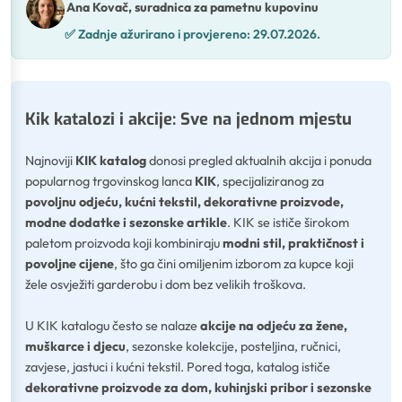
Ana Kovač, suradnica za pametnu kupovinu
✅
Zadnje ažurirano i provjereno:
29.07.2026.
Kik katalozi i akcije: Sve na jednom mjestu
Najnoviji
KIK katalog
donosi pregled aktualnih akcija i ponuda
popularnog trgovinskog lanca
KIK
, specijaliziranog za
povoljnu odjeću, kućni tekstil, dekorativne proizvode,
modne dodatke i sezonske artikle
. KIK se ističe širokom
paletom proizvoda koji kombiniraju
modni stil, praktičnost i
povoljne cijene
, što ga čini omiljenim izborom za kupce koji
žele osvježiti garderobu i dom bez velikih troškova.
U KIK katalogu često se nalaze
akcije na odjeću za žene,
muškarce i djecu
, sezonske kolekcije, posteljina, ručnici,
zavjese, jastuci i kućni tekstil. Pored toga, katalog ističe
dekorativne proizvode za dom, kuhinjski pribor i sezonske