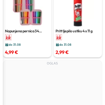
Napunjena pernica
34
Pritt ljepilo u stiku
4 x 11 g
dijelova, cca. 14 x 19,5 x 3,8
cm
do 31.08
do 31.08
4,99 €
2,99 €
OGLAS