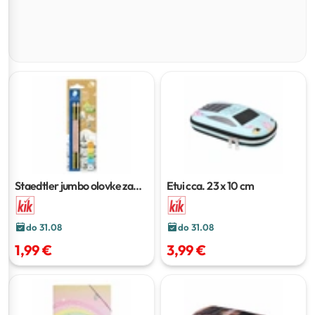
Staedtler jumbo olovke za
Etui
cca. 23 x 10 cm
učenje pisanja
2 kom
do 31.08
do 31.08
1,99 €
3,99 €