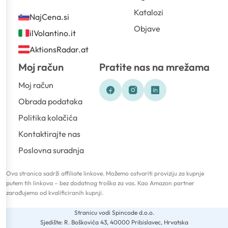
Katalozi
NajCena.si
Objave
ilVolantino.it
AktionsRadar.at
Moj račun
Pratite nas na mrežama
Moj račun
Obrada podataka
Politika kolačića
Kontaktirajte nas
Poslovna suradnja
Ova stranica sadrži affiliate linkove. Možemo ostvariti proviziju za kupnje
putem tih linkova – bez dodatnog troška za vas. Kao Amazon partner
zarađujemo od kvalificiranih kupnji.
Stranicu vodi Spincode d.o.o.
Sjedište: R. Boškovića 43, 40000 Pribislavec, Hrvatska