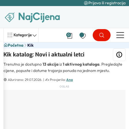
Prijava ili registracija
Kategorije
0
Početna
Kik
Kik katalog: Novi i aktualni letci
Trenutno je dostupno
13 akcija
iz
1 aktivnog kataloga
. Pregledajte
cijene, popuste i datume trajanja ponuda na jednom mjestu.
🟢
Ažurirano: 29.07.2026.
| ✍️
Provjerila:
Ana
OGLAS