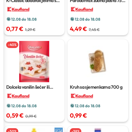
K-Classic dodatak jelima s
Parodontax zubna pasta
75
povrćem
500 g
ml
12.08 do 18.08
12.08 do 18.08
0,77 €
4,49 €
1,29 €
7,45 €
-
40
%
Dolcela vanilin šećer ili
Kruh sa sjemenkama
700 g
prašak za pecivo
48 g ili 72 g
12.08 do 18.08
12.08 do 18.08
0,59 €
0,99 €
0,99 €
-
50
%
-
38
%