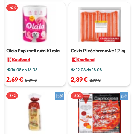
-
47
%
Olala Papirnati ručnik
1 rola
Cekin Pileće hrenovke
1,2 kg
14.08 do 16.08
12.08 do 18.08
2,69 €
2,89 €
5,09 €
2,99 €
-
34
%
-
50
%