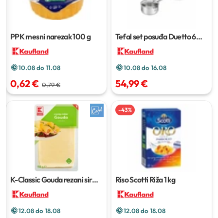
PPK mesni narezak
100 g
Tefal set posuđa Duetto
6
kom
10.08 do 11.08
10.08 do 16.08
0,62 €
54,99 €
0,79 €
-
43
%
K-Classic Gouda rezani sir
Riso Scotti Riža
1 kg
150 g
12.08 do 18.08
12.08 do 18.08