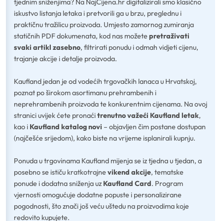
tjednim sniženjima? Na NajCijena.hr digitalizirali smo klasično
iskustvo listanja letaka i pretvorili ga u brzu, preglednu i
praktičnu tražilicu proizvoda. Umjesto zamornog zumiranja
statičnih PDF dokumenata, kod nas možete
pretraživati
svaki artikl zasebno
, filtrirati ponudu i odmah vidjeti cijenu,
trajanje akcije i detalje proizvoda.
Kaufland jedan je od vodećih trgovačkih lanaca u Hrvatskoj,
poznat po širokom asortimanu prehrambenih i
neprehrambenih proizvoda te konkurentnim cijenama. Na ovoj
stranici uvijek ćete pronaći
trenutno važeći Kaufland letak
,
kao i
Kaufland katalog novi
– objavljen čim postane dostupan
(najčešće srijedom), kako biste na vrijeme isplanirali kupnju.
Ponuda u trgovinama Kaufland mijenja se iz tjedna u tjedan, a
posebno se ističu kratkotrajne
vikend akcije
, tematske
ponude i dodatna sniženja uz
Kaufland Card
. Program
vjernosti omogućuje dodatne popuste i personalizirane
pogodnosti, što znači još veću uštedu na proizvodima koje
redovito kupujete.