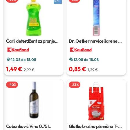
Čarli deterdžent za pranje
Dr. Oetker mrvice šarene
80
posuđa
900 ml
g
12.08 do 18.08
12.08 do 18.08
1,49 €
0,85 €
2,99 €
1,39 €
-
40
%
-
23
%
Čobanković Vino
0.75 L
Glatko brašno pšenično T-