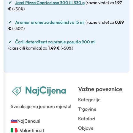
✔
Jami Pizza Capricciosa 300 ili 330 g
(razne vrste)
za
1,97
€
(
-50%
)
✔
Aromar arome za domaćinstvo 15 ml
(razne vrste)
za
0,89
€
(
-50%
)
✔
Čarli deterdžent za pranje posuđa 900 ml
(classic ili kamilica)
za
1,49 €
(
-50%
)
Važne poveznice
Kategorije
Sve akcije na jednom mjestu!
Trgovine
Katalozi
NajCena.si
Objave
ilVolantino.it