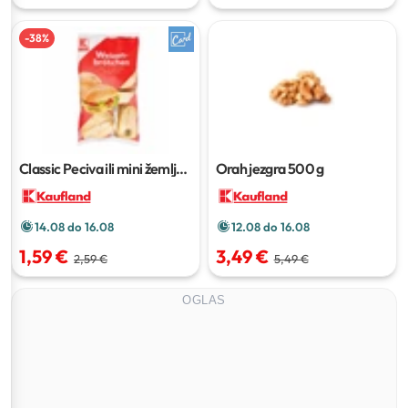
-
38
%
Classic Peciva ili mini žemlja
Orah jezgra
500 g
9x60 g ili 15x50 g
14.08 do 16.08
12.08 do 16.08
1,59 €
3,49 €
2,59 €
5,49 €
OGLAS