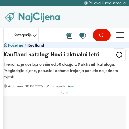
Prijava ili registracija
Kategorije
0
Početna
Kaufland
Kaufland katalog: Novi i aktualni letci
Trenutno je dostupno
više od 50 akcija
iz
9 aktivnih kataloga
.
Pregledajte cijene, popuste i datume trajanja ponuda na jednom
mjestu.
🟢
Ažurirano: 08.08.2026.
| ✍️
Provjerila:
Ana
OGLAS