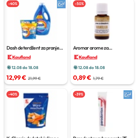
-
40
%
-
50
%
Dash deterdžent za pranje
Aromar arome za
rublja
2,7 L ili 44 pranja
domaćinstvo
15 ml
12.08 do 18.08
12.08 do 18.08
12,99 €
0,89 €
21,99 €
1,79 €
-
40
%
-
39
%