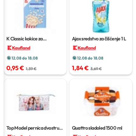
K Classic kokice za
Ajax sredstvo za čišćenje
1 L
mikrovalnu slane
3x100 g
12.08 do 18.08
12.08 do 18.08
0,95 €
1,84 €
1,39 €
3,69 €
Top Model pernica dvostruka
Quattro sladoled
1500 ml
komad