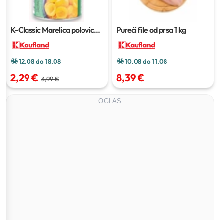
K-Classic Marelica polovice
Pureći file od prsa
1 kg
kompot
820 g
12.08 do 18.08
10.08 do 11.08
2,29 €
8,39 €
3,99 €
OGLAS