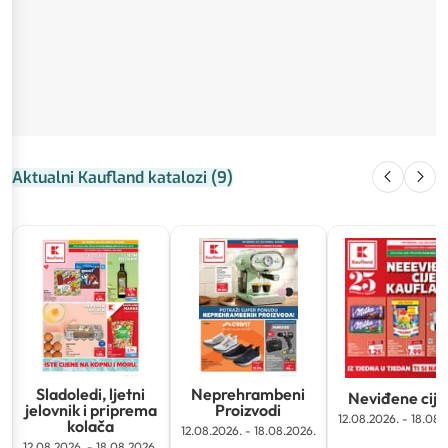
Aktualni Kaufland katalozi
(
9
)
Sladoledi, ljetni
Neprehrambeni
Neviđene cij
jelovnik i priprema
Proizvodi
12.08.2026.
-
18.08.
kolača
12.08.2026.
-
18.08.2026.
12.08.2026.
-
18.08.2026.