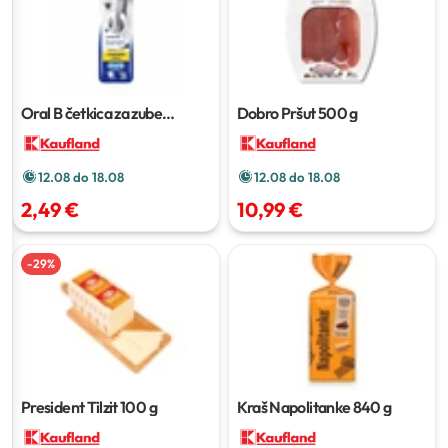
Oral B četkica za zube
Dobro Pršut
500 g
Charcoal
2/1
12.08 do 18.08
12.08 do 18.08
2,49 €
10,99 €
-
29
%
President Tilzit
100 g
Kraš Napolitanke
840 g