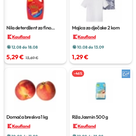
Nila deterdžent za fino
Majica za dječake
2 kom
pranje rublja
3,7 L
12.08 do 18.08
10.08 do 13.09
5,29 €
1,29 €
13,69 €
-
46
%
Domaća breskva
1 kg
Riža Jasmin
500 g