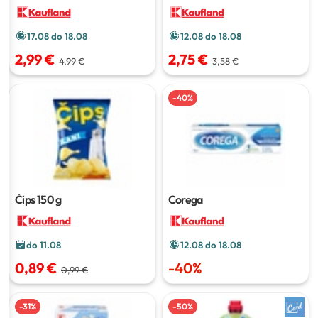
550
5 kg
17.08 do 18.08
12.08 do 18.08
2,99 €
2,75 €
4,99 €
3,58 €
-
40
%
Čips
150 g
Corega
do 11.08
12.08 do 18.08
0,89 €
-
40
%
0,99 €
-
31
%
-
50
%