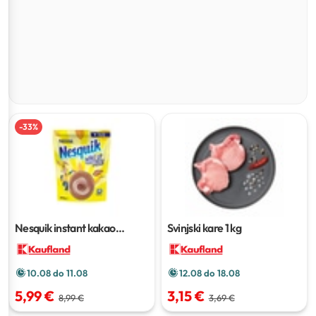
-
33
%
Nesquik instant kakao
Svinjski kare
1 kg
napitak
800 g
10.08 do 11.08
12.08 do 18.08
5,99 €
3,15 €
8,99 €
3,69 €