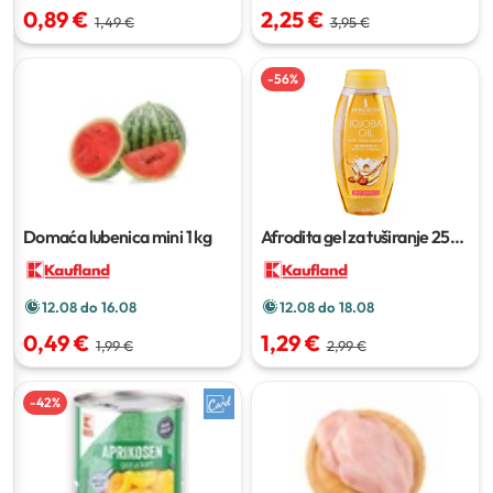
0,89 €
2,25 €
1,49 €
3,95 €
-
56
%
Domaća lubenica mini
1 kg
Afrodita gel za tuširanje
250
ml
12.08 do 16.08
12.08 do 18.08
0,49 €
1,29 €
1,99 €
2,99 €
-
42
%