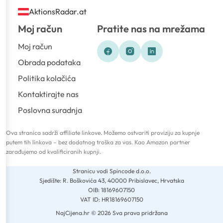
AktionsRadar.at
Moj račun
Pratite nas na mrežama
Moj račun
Obrada podataka
Politika kolačića
Kontaktirajte nas
Poslovna suradnja
Ova stranica sadrži affiliate linkove. Možemo ostvariti proviziju za kupnje
putem tih linkova – bez dodatnog troška za vas. Kao Amazon partner
zarađujemo od kvalificiranih kupnji.
Stranicu vodi Spincode d.o.o.
Sjedište: R. Boškovića 43, 40000 Pribislavec, Hrvatska
OIB: 18169607150
VAT ID: HR18169607150
NajCijena.hr © 2026 Sva prava pridržana