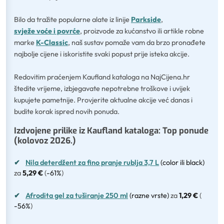
Bilo da tražite popularne alate iz linije
Parkside
,
svježe voće i povrće
, proizvode za kućanstvo ili artikle robne
marke
K-Classic
, naš sustav pomaže vam da brzo pronađete
najbolje cijene i iskoristite svaki popust prije isteka akcije.
Redovitim praćenjem Kaufland kataloga na NajCijena.hr
štedite vrijeme, izbjegavate nepotrebne troškove i uvijek
kupujete pametnije. Provjerite aktualne akcije već danas i
budite korak ispred novih ponuda.
Izdvojene prilike iz Kaufland kataloga: Top ponude
(kolovoz 2026.)
✔
Nila deterdžent za fino pranje rublja 3,7 L
(color ili black)
za
5,29 €
(
-61%
)
✔
Afrodita gel za tuširanje 250 ml
(razne vrste)
za
1,29 €
(
-56%
)