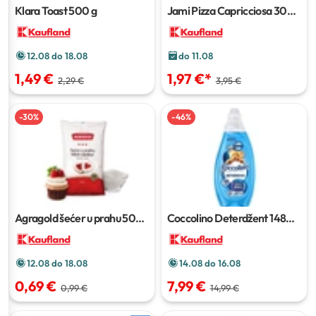
Klara Toast
500 g
Jami Pizza Capricciosa
300
ili 330 g
12.08 do 18.08
do 11.08
1,49 €
1,97 €
*
2,29 €
3,95 €
-
30
%
-
46
%
Agragold šećer u prahu
500
Coccolino Deterdžent
1480
g
ml
12.08 do 18.08
14.08 do 16.08
0,69 €
7,99 €
0,99 €
14,99 €