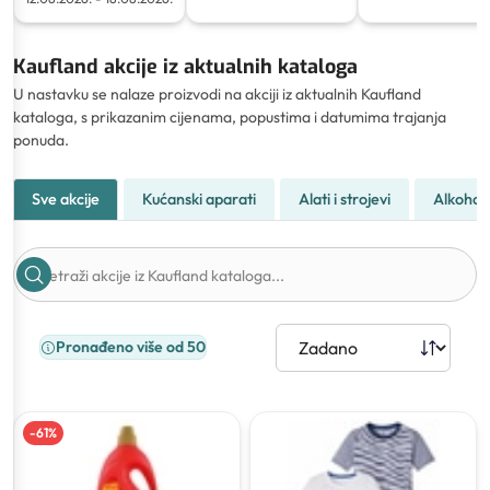
Kaufland akcije iz aktualnih kataloga
U nastavku se nalaze proizvodi na akciji iz aktualnih Kaufland
kataloga, s prikazanim cijenama, popustima i datumima trajanja
ponuda.
Sve akcije
Kućanski aparati
Alati i strojevi
Alkohol
Pronađeno više od 50
-
61
%