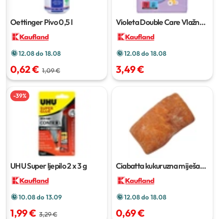
Oettinger Pivo
0,5 l
Violeta Double Care Vlažne
maramice
5x51 kom
12.08 do 18.08
12.08 do 18.08
0,62 €
3,49 €
1,09 €
-
39
%
UHU Super ljepilo
2 x 3 g
Ciabatta kukuruzna miješana
300 g
10.08 do 13.09
12.08 do 18.08
1,99 €
0,69 €
3,29 €