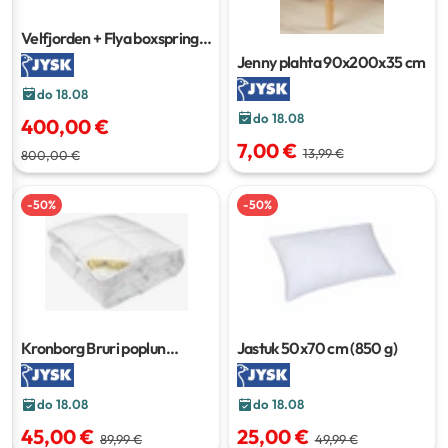
Velfjorden + Flya boxspring
krevet
Jenny plahta
90x200x35 cm
do 18.08
do 18.08
400,00 €
7,00 €
13,99 €
800,00 €
-
50
%
-
50
%
Kronborg Bruri poplun
Jastuk
50x70 cm (850 g)
135x200 cm
do 18.08
do 18.08
45,00 €
25,00 €
89,99 €
49,99 €