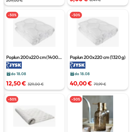
209,00 €
-
50
%
-
50
%
Poplun
200x220 cm (1400
Poplun
200x220 cm (1320 g)
g)
do 18.08
do 18.08
12,50 €
40,00 €
329,00 €
79,99 €
-
50
%
-
50
%