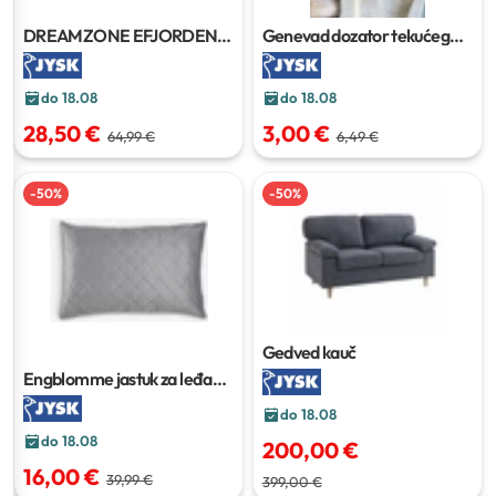
DREAMZONE EFJORDEN
Genevad dozator tekućeg
zaštita za madrac
80x200
sapuna
450 ml
cm
do 18.08
do 18.08
28,50 €
3,00 €
64,99 €
6,49 €
-
50
%
-
50
%
Gedved kauč
Engblomme jastuk za leđa
60x90 cm
do 18.08
do 18.08
200,00 €
16,00 €
39,99 €
399,00 €