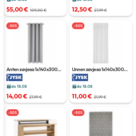
55,00 €
12,50 €
109,00 €
27,99 €
-
50
%
-
50
%
Anten zavjesa
1x140x300
Unnen zavjesa
1x140x300
cm
cm
do 18.08
do 18.08
14,00 €
11,00 €
27,99 €
21,99 €
-
50
%
-
50
%