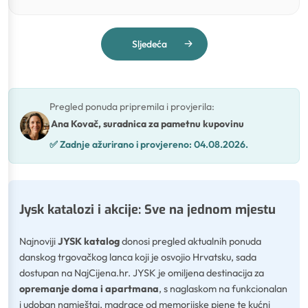
Sljedeća
Pregled ponuda pripremila i provjerila
:
Ana Kovač, suradnica za pametnu kupovinu
✅
Zadnje ažurirano i provjereno:
04.08.2026.
Jysk katalozi i akcije: Sve na jednom mjestu
Najnoviji
JYSK katalog
donosi pregled aktualnih ponuda
danskog trgovačkog lanca koji je osvojio Hrvatsku, sada
dostupan na NajCijena.hr. JYSK je omiljena destinacija za
opremanje doma i apartmana
, s naglaskom na funkcionalan
i udoban namještaj, madrace od memorijske pjene te kućni