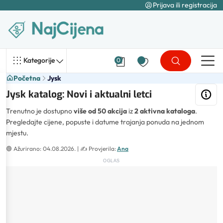
Prijava ili registracija
Kategorije
0
Početna
Jysk
Jysk katalog: Novi i aktualni letci
Trenutno je dostupno
više od 50 akcija
iz
2 aktivna kataloga
.
Pregledajte cijene, popuste i datume trajanja ponuda na jednom
mjestu.
🟢
Ažurirano: 04.08.2026.
| ✍️
Provjerila:
Ana
OGLAS