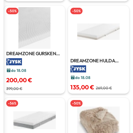
-
50
%
-
50
%
DREAMZONE GURSKEN
nadmadrac
180x200 cm
DREAMZONE HULDA
madrac
90x190/200 cm
do 18.08
do 18.08
200,00 €
135,00 €
269,00 €
399,00 €
-
56
%
-
50
%