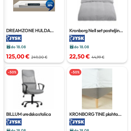
DREAMZONE HULDA
Kronborg Nell set posteljine
madrac
80x200 cm
140x200+50x70/75 cm
do 18.08
do 18.08
125,00 €
22,50 €
249,00 €
44,99 €
-
50
%
-
50
%
BILLUM uredska stolica
KRONBORG TINE plahta
90x200x35 cm
do 18.08
do 18.08