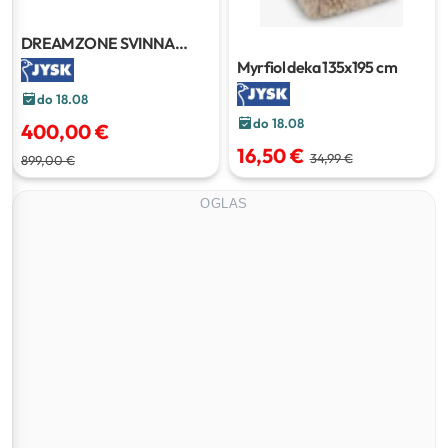
DREAMZONE SVINNA
madrac
140x200 cm
Myrfiol deka
135x195 cm
do 18.08
do 18.08
400,00 €
16,50 €
34,99 €
899,00 €
OGLAS