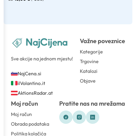
Važne poveznice
Kategorije
Sve akcije na jednom mjestu!
Trgovine
Katalozi
NajCena.si
Objave
ilVolantino.it
AktionsRadar.at
Moj račun
Pratite nas na mrežama
Moj račun
Obrada podataka
Politika kolačića