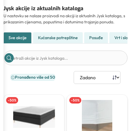
Jysk akcije iz aktualnih kataloga
U nastavku se nalaze proizvodi na akciji iz aktualnih Jysk kataloga, s
prikazanim cijenama, popustima i datumima trajanja ponuda.
Sve akcije
Kućanske potrepštine
Posuđe
Vrt i slo
Pronađeno više od 50
-
50
%
-
50
%