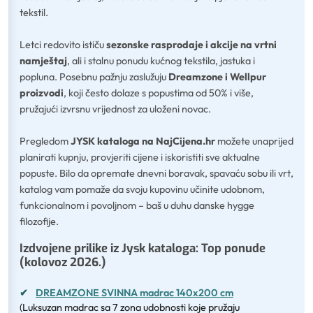
tekstil.
Letci redovito ističu
sezonske rasprodaje i akcije na vrtni
namještaj
, ali i stalnu ponudu kućnog tekstila, jastuka i
popluna. Posebnu pažnju zaslužuju
Dreamzone i Wellpur
proizvodi
, koji često dolaze s popustima od 50% i više,
pružajući izvrsnu vrijednost za uloženi novac.
Pregledom
JYSK kataloga na NajCijena.hr
možete unaprijed
planirati kupnju, provjeriti cijene i iskoristiti sve aktualne
popuste. Bilo da opremate dnevni boravak, spavaću sobu ili vrt,
katalog vam pomaže da svoju kupovinu učinite udobnom,
funkcionalnom i povoljnom – baš u duhu danske hygge
filozofije.
Izdvojene prilike iz Jysk kataloga: Top ponude
(kolovoz 2026.)
✔
DREAMZONE SVINNA madrac 140x200 cm
(Luksuzan madrac sa 7 zona udobnosti koje pružaju