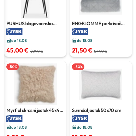
PURHUS blagovaonska
ENGBLOMME prekrivač
stolica
220x240 cm
do 18.08
do 18.08
45,00 €
21,50 €
89,99 €
54,99 €
-
50
%
-
50
%
Myrfiol ukrasni jastuk
45x45
Sunndal jastuk
50x70 cm
cm
do 18.08
do 18.08