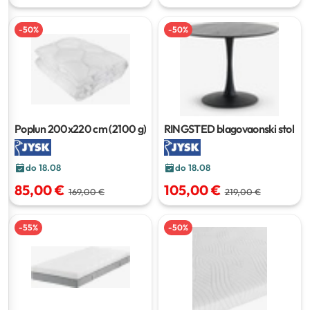
-
50
%
-
50
%
Poplun
200x220 cm (2100 g)
RINGSTED blagovaonski stol
do 18.08
do 18.08
85,00 €
105,00 €
169,00 €
219,00 €
-
55
%
-
50
%