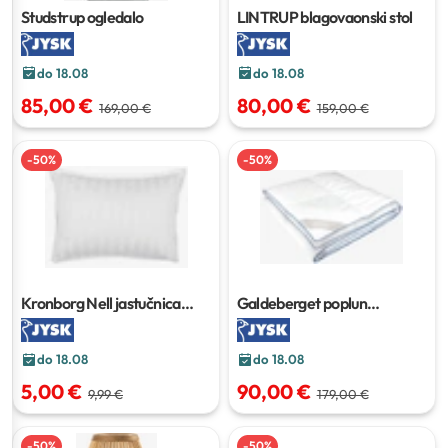
Studstrup ogledalo
LINTRUP blagovaonski stol
do 18.08
do 18.08
85,00 €
80,00 €
169,00 €
159,00 €
-
50
%
-
50
%
Kronborg Nell jastučnica
Galdeberget poplun
50x70/75 cm
135x200 cm
do 18.08
do 18.08
5,00 €
90,00 €
9,99 €
179,00 €
-
50
%
-
50
%