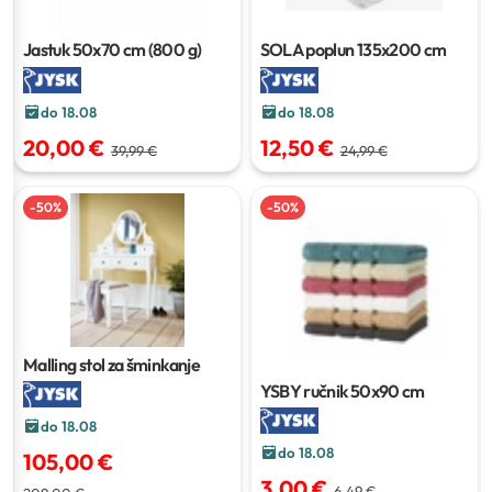
Jastuk
50x70 cm (800 g)
SOLA poplun
135x200 cm
do 18.08
do 18.08
20,00 €
12,50 €
39,99 €
24,99 €
-
50
%
-
50
%
Malling stol za šminkanje
YSBY ručnik
50x90 cm
do 18.08
do 18.08
105,00 €
3,00 €
6,49 €