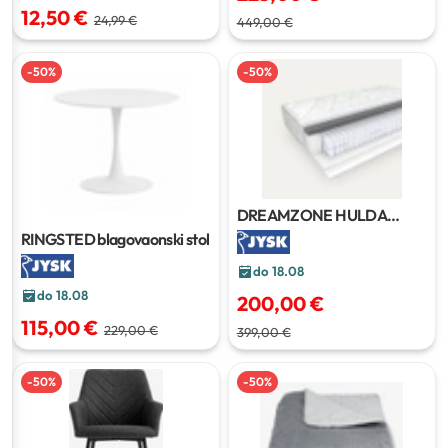
12,50 €
24,99 €
449,00 €
-
50
%
-
50
%
DREAMZONE HULDA
madrac
120x200 cm
RINGSTED blagovaonski stol
do 18.08
do 18.08
200,00 €
115,00 €
229,00 €
399,00 €
-
50
%
-
50
%