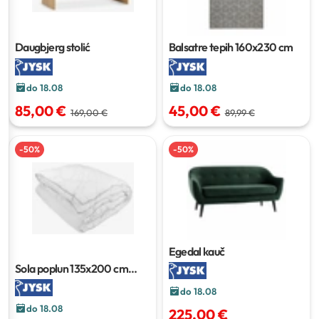
Daugbjerg stolić
Balsatre tepih
160x230 cm
do 18.08
do 18.08
85,00 €
45,00 €
169,00 €
89,99 €
-
50
%
-
50
%
Egedal kauč
Sola poplun
135x200 cm
(800 g)
do 18.08
do 18.08
225,00 €