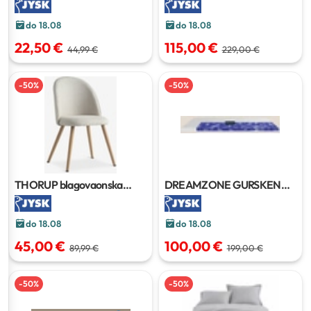
do 18.08
do 18.08
22,50 €
115,00 €
44,99 €
229,00 €
-
50
%
-
50
%
THORUP blagovaonska
DREAMZONE GURSKEN
stolica
nadmadrac
90x200 cm
do 18.08
do 18.08
45,00 €
100,00 €
89,99 €
199,00 €
-
50
%
-
50
%