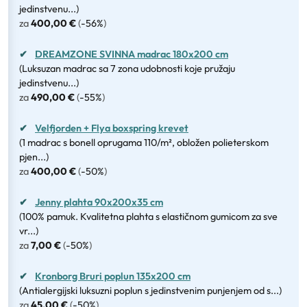
jedinstvenu...)
za
400,00 €
(
-56%
)
✔
DREAMZONE SVINNA madrac 180x200 cm
(Luksuzan madrac sa 7 zona udobnosti koje pružaju
jedinstvenu...)
za
490,00 €
(
-55%
)
✔
Velfjorden + Flya boxspring krevet
(1 madrac s bonell oprugama 110/m², obložen polieterskom
pjen...)
za
400,00 €
(
-50%
)
✔
Jenny plahta 90x200x35 cm
(100% pamuk. Kvalitetna plahta s elastičnom gumicom za sve
vr...)
za
7,00 €
(
-50%
)
✔
Kronborg Bruri poplun 135x200 cm
(Antialergijski luksuzni poplun s jedinstvenim punjenjem od s...)
za
45,00 €
(
-50%
)