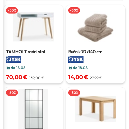
-
50
%
-
50
%
TAMHOLT radni stol
Ručnik
70x140 cm
do 18.08
do 18.08
70,00 €
14,00 €
139,00 €
27,99 €
-
50
%
-
50
%