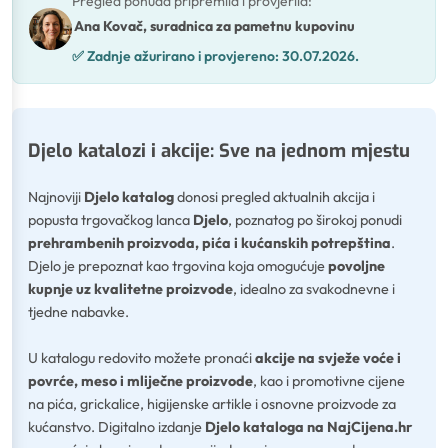
Pregled ponuda pripremila i provjerila
:
Ana Kovač, suradnica za pametnu kupovinu
✅
Zadnje ažurirano i provjereno:
30.07.2026.
Djelo katalozi i akcije: Sve na jednom mjestu
Najnoviji
Djelo katalog
donosi pregled aktualnih akcija i
popusta trgovačkog lanca
Djelo
, poznatog po širokoj ponudi
prehrambenih proizvoda, pića i kućanskih potrepština
.
Djelo je prepoznat kao trgovina koja omogućuje
povoljne
kupnje uz kvalitetne proizvode
, idealno za svakodnevne i
tjedne nabavke.
U katalogu redovito možete pronaći
akcije na svježe voće i
povrće, meso i mliječne proizvode
, kao i promotivne cijene
na pića, grickalice, higijenske artikle i osnovne proizvode za
kućanstvo. Digitalno izdanje
Djelo kataloga na NajCijena.hr