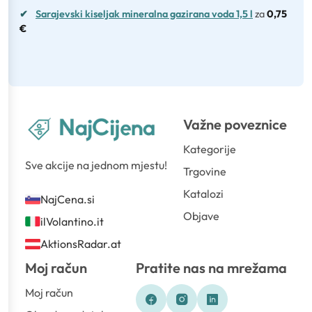
✔
Sarajevski kiseljak mineralna gazirana voda 1,5 l
za
0,75
€
Važne poveznice
Kategorije
Sve akcije na jednom mjestu!
Trgovine
Katalozi
NajCena.si
Objave
ilVolantino.it
AktionsRadar.at
Moj račun
Pratite nas na mrežama
Moj račun