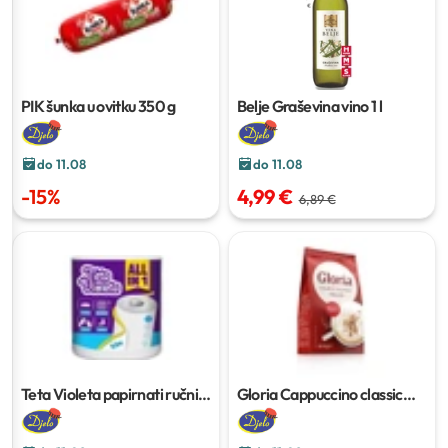
PIK šunka u ovitku
350 g
Belje Graševina vino
1 l
do 11.08
do 11.08
-
15
%
4,99 €
6,89 €
Teta Violeta papirnati ručnik
Gloria Cappuccino classic
All in one
1 rola
vanilija
200 g