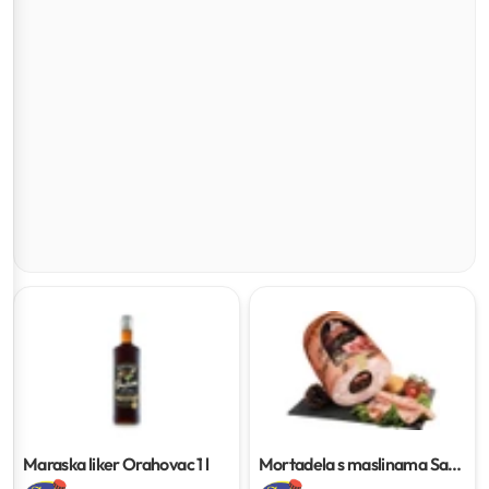
Maraska liker Orahovac
1 l
Mortadela s maslinama San
Giorgio