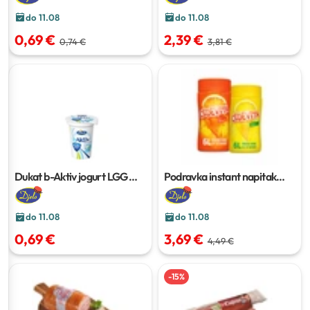
do 11.08
do 11.08
0,69 €
2,39 €
0,74 €
3,81 €
Dukat b-Aktiv jogurt LGG
Podravka instant napitak
natur
150 g
naranča, limun
455 g
do 11.08
do 11.08
0,69 €
3,69 €
4,49 €
-
15
%