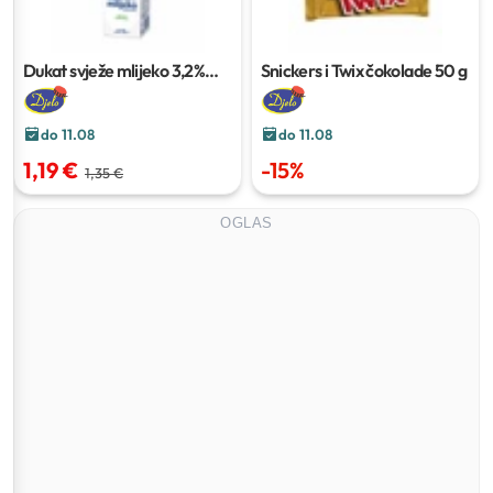
Dukat svježe mlijeko 3,2%
Snickers i Twix čokolade
50 g
m.m.
1 l
do 11.08
do 11.08
1,19 €
-
15
%
1,35 €
OGLAS