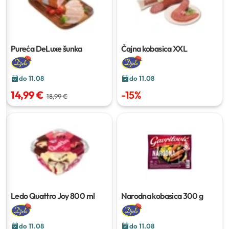
Pureća DeLuxe šunka
Čajna kobasica XXL
do 11.08
do 11.08
14,99 €
-
15
%
18,99 €
Ledo Quattro Joy
800 ml
Narodna kobasica
300 g
do 11.08
do 11.08