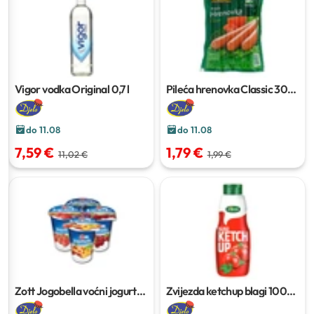
Vigor vodka Original
0,7 l
Pileća hrenovka Classic
300
g
do 11.08
do 11.08
7,59 €
1,79 €
11,02 €
1,99 €
Zott Jogobella voćni jogurt
Zvijezda ketchup blagi
1000
150 g
ml