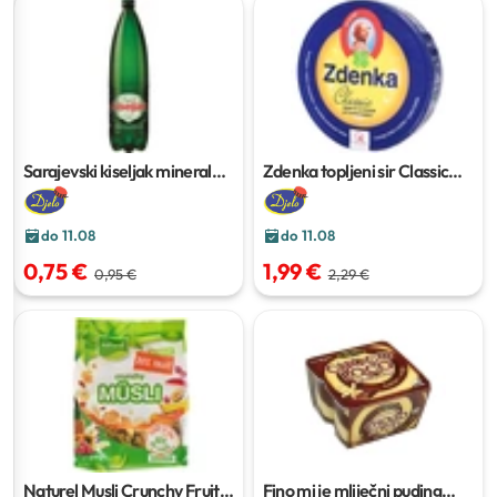
Sarajevski kiseljak mineralna
Zdenka topljeni sir Classic
gazirana voda
1,5 l
140 g
do 11.08
do 11.08
0,75 €
1,99 €
0,95 €
2,29 €
Naturel Musli Crunchy Fruit
Fino mi je mliječni puding