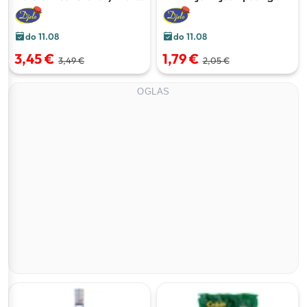
Classic
350 g
Choco Loco
500 g
do 11.08
do 11.08
3,45 €
1,79 €
3,49 €
2,05 €
OGLAS