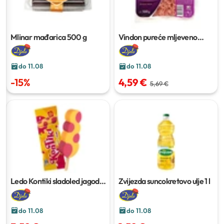
Mlinar mađarica
500 g
Vindon pureće mljeveno
meso
500 g
do 11.08
do 11.08
-
15
%
4,59 €
5,69 €
Ledo Kontiki sladoled jagoda,
Zvijezda suncokretovo ulje
1 l
mango-malina
280 ml - 300
ml
do 11.08
do 11.08