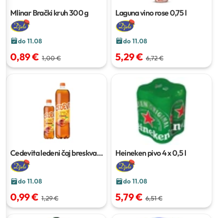
Mlinar Brački kruh
300 g
Laguna vino rose
0,75 l
do 11.08
do 11.08
0,89 €
5,29 €
1,00 €
6,72 €
Cedevita ledeni čaj breskva-
Heineken pivo
4 x 0,5 l
limun
0,5 l
do 11.08
do 11.08
0,99 €
5,79 €
1,29 €
6,51 €