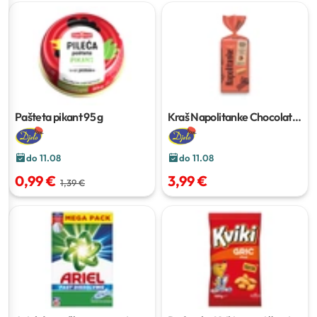
Pašteta pikant
95 g
Kraš Napolitanke Chocolate
Cream
840 g
do 11.08
do 11.08
0,99 €
3,99 €
1,39 €