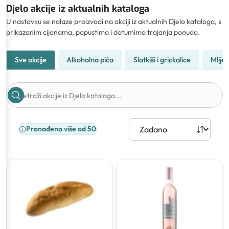
Djelo akcije iz aktualnih kataloga
U nastavku se nalaze proizvodi na akciji iz aktualnih Djelo kataloga, s
prikazanim cijenama, popustima i datumima trajanja ponuda.
Sve akcije
Alkoholna pića
Slatkiši i grickalice
Mliječ
Pronađeno više od 50