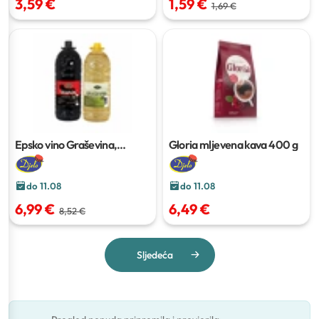
3,59 €
1,59 €
1,69 €
Epsko vino Graševina,
Gloria mljevena kava
400 g
Vranac
3 l
do 11.08
do 11.08
6,99 €
6,49 €
8,52 €
Sljedeća