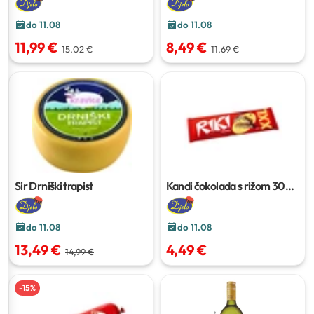
do 11.08
do 11.08
11,99 €
8,49 €
15,02 €
11,69 €
Sir Drniški trapist
Kandi čokolada s rižom
300
g
do 11.08
do 11.08
13,49 €
4,49 €
14,99 €
-
15
%