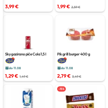
3,99 €
1,99 €
2,59 €
Sky gazirano piće Cola
1,5 l
Pik grill burger
400 g
do 11.08
do 11.08
1,29 €
2,79 €
1,49 €
3,49 €
-
15
%