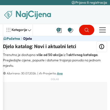
Prijava ili registracija
Kategorije
0
Početna
Djelo
Djelo katalog: Novi i aktualni letci
Trenutno je dostupno
više od 50 akcija
iz
1 aktivnog kataloga
.
Pregledajte cijene, popuste i datume trajanja ponuda na jednom
mjestu.
🟢
Ažurirano: 30.07.2026.
| ✍️
Provjerila:
Ana
OGLAS