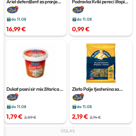
Ariel deterdžent za pranje
Podravka Kviki pereci štapići
rublja Regular
80 pranja, 4,4
100 g
kg
do 11.08
do 11.08
16,99 €
0,99 €
Dukat posni sir mix žitarica i
Zlato Polje tjestenina sa
bundeva
195 g
špinatom
400 g
do 11.08
do 11.08
1,79 €
2,19 €
2,09 €
2,74 €
OGLAS