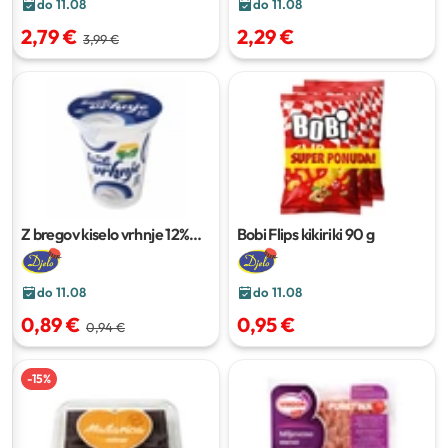
do 11.08
do 11.08
2,79 €
2,29 €
3,99 €
Z bregov kiselo vrhnje 12%
Bobi Flips kikiriki
90 g
m.m.
200 g
do 11.08
do 11.08
0,89 €
0,95 €
0,94 €
-
15
%