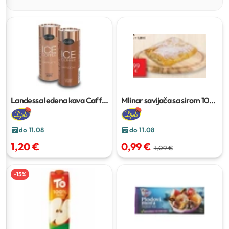
Landessa ledena kava Caffe
Mlinar savijača sa sirom
100
Latte, Cappuccino
230 ml
g
do 11.08
do 11.08
1,20 €
0,99 €
1,09 €
-
15
%