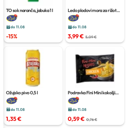
TO sok naranča, jabuka
1 l
Ledo plodovi mora za rižoto
300 g
do 11.08
do 11.08
-
15
%
3,99 €
5,09 €
Ožujsko pivo
0,5 l
Podravka Fini Mini kokošji
noodles
75 g
do 11.08
do 11.08
1,35 €
0,59 €
0,76 €