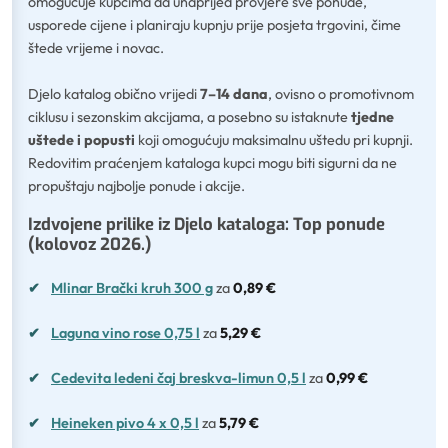
omogućuje kupcima da unaprijed provjere sve ponude,
usporede cijene i planiraju kupnju prije posjeta trgovini, čime
štede vrijeme i novac.
Djelo katalog obično vrijedi
7–14 dana
, ovisno o promotivnom
ciklusu i sezonskim akcijama, a posebno su istaknute
tjedne
uštede i popusti
koji omogućuju maksimalnu uštedu pri kupnji.
Redovitim praćenjem kataloga kupci mogu biti sigurni da ne
propuštaju najbolje ponude i akcije.
Izdvojene prilike iz Djelo kataloga: Top ponude
(kolovoz 2026.)
✔
Mlinar Brački kruh 300 g
za
0,89 €
✔
Laguna vino rose 0,75 l
za
5,29 €
✔
Cedevita ledeni čaj breskva-limun 0,5 l
za
0,99 €
✔
Heineken pivo 4 x 0,5 l
za
5,79 €