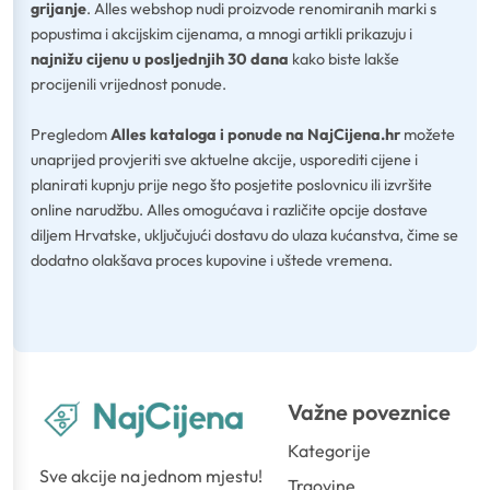
grijanje
. Alles webshop nudi proizvode renomiranih marki s
popustima i akcijskim cijenama, a mnogi artikli prikazuju i
najnižu cijenu u posljednjih 30 dana
kako biste lakše
procijenili vrijednost ponude.
Pregledom
Alles kataloga i ponude na NajCijena.hr
možete
unaprijed provjeriti sve aktuelne akcije, usporediti cijene i
planirati kupnju prije nego što posjetite poslovnicu ili izvršite
online narudžbu. Alles omogućava i različite opcije dostave
diljem Hrvatske, uključujući dostavu do ulaza kućanstva, čime se
dodatno olakšava proces kupovine i uštede vremena.
Važne poveznice
Kategorije
Sve akcije na jednom mjestu!
Trgovine