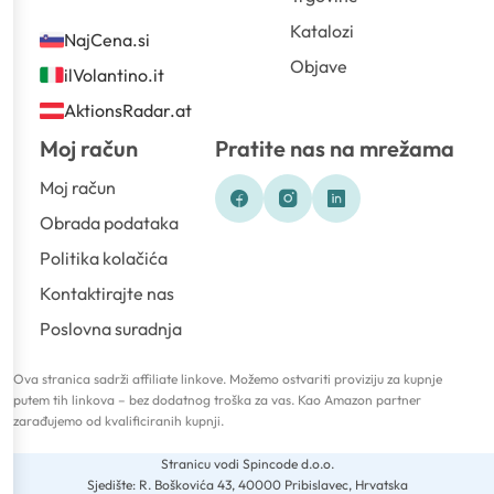
Katalozi
NajCena.si
Objave
ilVolantino.it
AktionsRadar.at
Moj račun
Pratite nas na mrežama
Moj račun
Obrada podataka
Politika kolačića
Kontaktirajte nas
Poslovna suradnja
Ova stranica sadrži affiliate linkove. Možemo ostvariti proviziju za kupnje
putem tih linkova – bez dodatnog troška za vas. Kao Amazon partner
zarađujemo od kvalificiranih kupnji.
Stranicu vodi Spincode d.o.o.
Sjedište: R. Boškovića 43, 40000 Pribislavec, Hrvatska