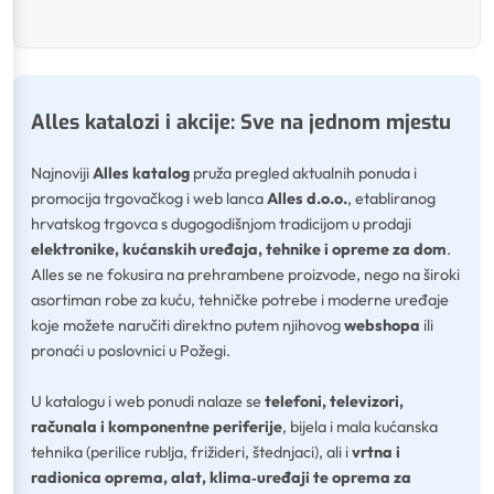
Alles katalozi i akcije: Sve na jednom mjestu
Najnoviji
Alles katalog
pruža pregled aktualnih ponuda i
promocija trgovačkog i web lanca
Alles d.o.o.
, etabliranog
hrvatskog trgovca s dugogodišnjom tradicijom u prodaji
elektronike, kućanskih uređaja, tehnike i opreme za dom
.
Alles se ne fokusira na prehrambene proizvode, nego na široki
asortiman robe
za kuću, tehničke potrebe i moderne uređaje
koje možete naručiti direktno putem njihovog
webshopa
ili
pronaći u poslovnici u Požegi.
U katalogu i web ponudi nalaze se
telefoni, televizori,
računala i komponentne periferije
, bijela i mala kućanska
tehnika (perilice rublja, frižideri, štednjaci), ali i
vrtna i
radionica oprema, alat, klima‑uređaji te oprema za