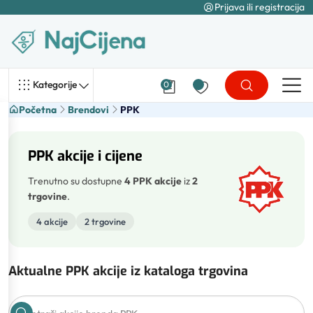
Prijava ili registracija
Kategorije
0
Početna
Brendovi
PPK
PPK akcije i cijene
Trenutno su dostupne
4 PPK akcije
iz
2
trgovine
.
4 akcije
2 trgovine
Aktualne PPK akcije iz kataloga trgovina