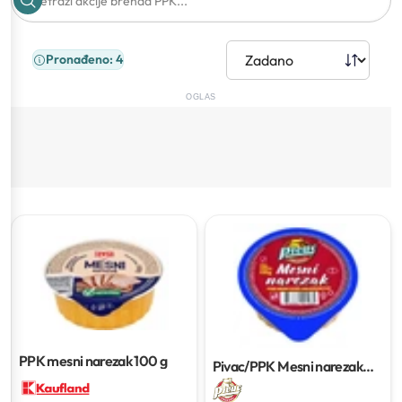
Pronađeno: 4
OGLAS
PPK mesni narezak
100 g
Pivac/PPK Mesni narezak
100g