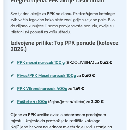
Pregled cijena: PPK akcije i asortiman
Sve tjedne akcije za
PPK
na dlanu. Pretražujemo kataloge
svih većih trgovina kako biste znali gdje su cijene pale. Bilo
da ciljano kupujete ili samo provjeravate ponudu, ovdje su
izlistani svi popusti za vašu uštedu.
Izdvojene prilike: Top PPK ponude (kolovoz
2026.)
✔
PPK mesni narezak 100 g
(BRZOLIVSINA)
za
0,62 €
✔
Pivac/PPK Mesni narezak 100g
za
0,60 €
✔
PPK Vikend narezak 400g
za
1,69 €
✔
Paštete 4x100g
(čajna/jetren/pileća)
za
2,20 €
Cijene za
PPK
uvelike ovise o odabranom prodajnom
mjestu. Umjesto da pretražujete različite kataloge,
NajCijena.hr vam na jednom mjestu daje uvid u stanje na