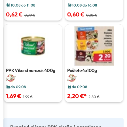
10.08 do 16.08
10.08 do 11.08
0,60 €
0,62 €
0,85 €
0,79 €
PPK Vikend narezak
400g
Paštete
4x100g
do 09.08
do 09.08
1,69 €
2,20 €
*
1,99 €
2,80 €