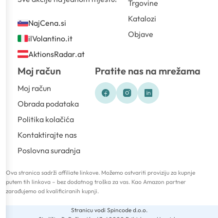
Trgovine
Katalozi
NajCena.si
Objave
ilVolantino.it
AktionsRadar.at
Moj račun
Pratite nas na mrežama
Moj račun
Obrada podataka
Politika kolačića
Kontaktirajte nas
Poslovna suradnja
Ova stranica sadrži affiliate linkove. Možemo ostvariti proviziju za kupnje
putem tih linkova – bez dodatnog troška za vas. Kao Amazon partner
zarađujemo od kvalificiranih kupnji.
Stranicu vodi Spincode d.o.o.