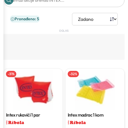
Pronađeno: 5
OGLAS
-
31
%
-
32
%
Intex rukavići
1 par
Intex madrac
1 kom