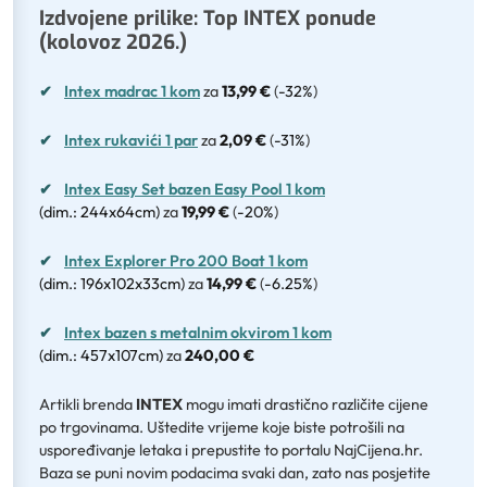
Izdvojene prilike: Top INTEX ponude
(kolovoz 2026.)
✔
Intex madrac 1 kom
za
13,99 €
(
-32%
)
✔
Intex rukavići 1 par
za
2,09 €
(
-31%
)
✔
Intex Easy Set bazen Easy Pool 1 kom
(dim.: 244x64cm)
za
19,99 €
(
-20%
)
✔
Intex Explorer Pro 200 Boat 1 kom
(dim.: 196x102x33cm)
za
14,99 €
(
-6.25%
)
✔
Intex bazen s metalnim okvirom 1 kom
(dim.: 457x107cm)
za
240,00 €
Artikli brenda
INTEX
mogu imati drastično različite cijene
po trgovinama. Uštedite vrijeme koje biste potrošili na
uspoređivanje letaka i prepustite to portalu NajCijena.hr.
Baza se puni novim podacima svaki dan, zato nas posjetite