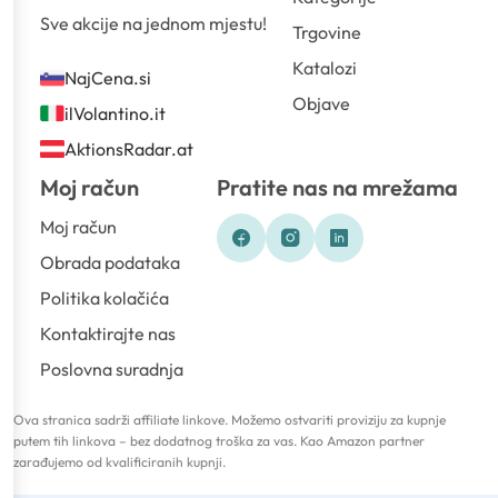
Sve akcije na jednom mjestu!
Trgovine
Katalozi
NajCena.si
Objave
ilVolantino.it
AktionsRadar.at
Moj račun
Pratite nas na mrežama
Moj račun
Obrada podataka
Politika kolačića
Kontaktirajte nas
Poslovna suradnja
Ova stranica sadrži affiliate linkove. Možemo ostvariti proviziju za kupnje
putem tih linkova – bez dodatnog troška za vas. Kao Amazon partner
zarađujemo od kvalificiranih kupnji.