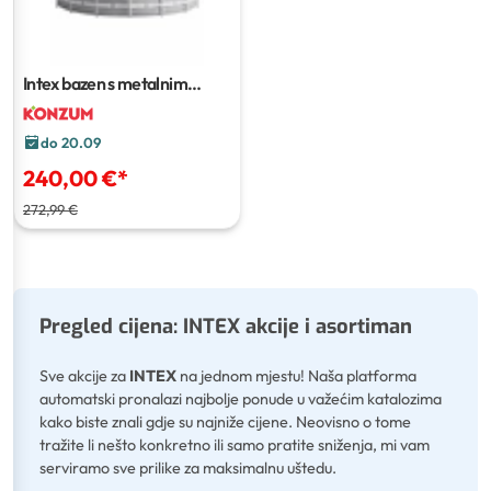
Intex bazen s metalnim
okvirom
1 kom
do 20.09
240,00 €
*
272,99 €
Pregled cijena: INTEX akcije i asortiman
Sve akcije za
INTEX
na jednom mjestu! Naša platforma
automatski pronalazi najbolje ponude u važećim katalozima
kako biste znali gdje su najniže cijene. Neovisno o tome
tražite li nešto konkretno ili samo pratite sniženja, mi vam
serviramo sve prilike za maksimalnu uštedu.