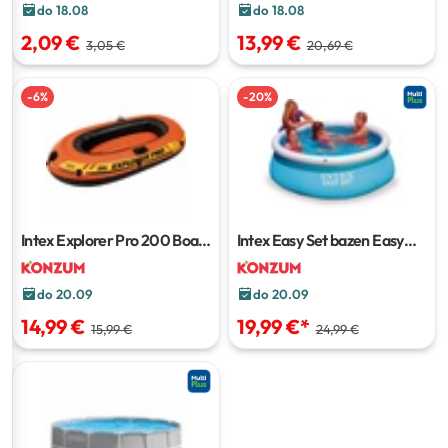
do 18.08
do 18.08
2,09 €
13,99 €
3,05 €
20,69 €
-
6
%
-
20
%
Intex Explorer Pro 200 Boat
Intex Easy Set bazen Easy
1 kom
Pool
1 kom
do 20.09
do 20.09
14,99 €
19,99 €
*
15,99 €
24,99 €