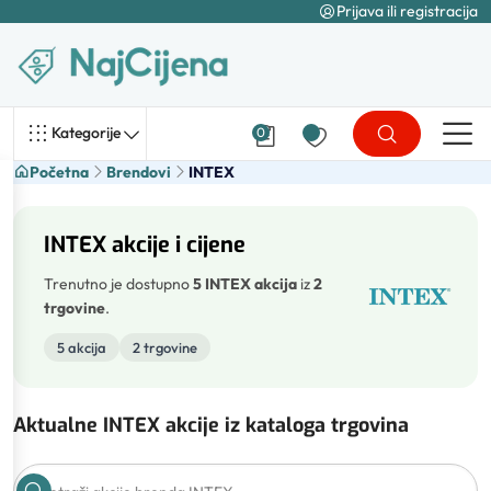
Prijava ili registracija
Kategorije
0
Početna
Brendovi
INTEX
INTEX akcije i cijene
Trenutno je dostupno
5 INTEX akcija
iz
2
trgovine
.
5 akcija
2 trgovine
Aktualne INTEX akcije iz kataloga trgovina