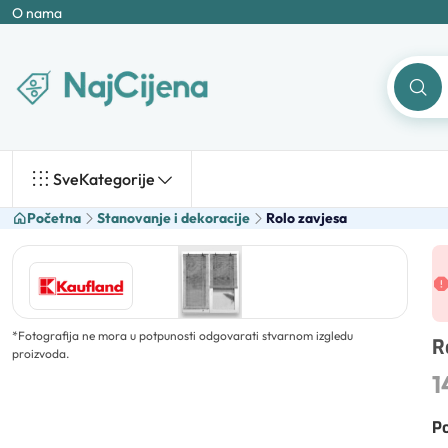
O nama
Sve
Kategorije
Početna
Stanovanje i dekoracije
Rolo zavjesa
*
Fotografija ne mora u potpunosti odgovarati stvarnom izgledu
R
proizvoda.
1
Po