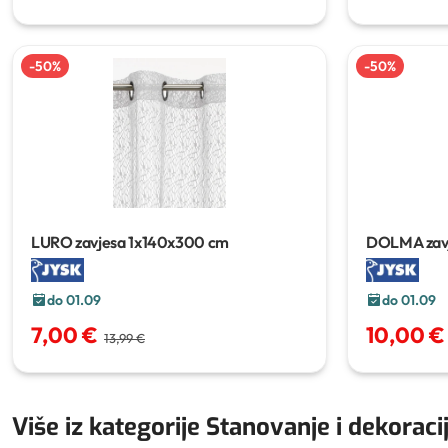
-
50
%
-
50
%
LURO zavjesa
1x140x300 cm
DOLMA zav
do 01.09
do 01.09
7,00 €
10,00 €
13,99 €
Više iz kategorije Stanovanje i dekoraci