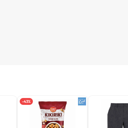
-
43
%