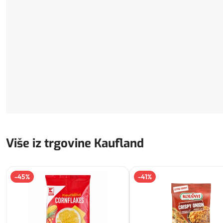
Više iz trgovine Kaufland
-
45
%
-
41
%