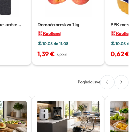
e kratke
Domaća breskva
1 kg
PPK mesni
10.08 do 11.08
10.08 do
1,39 €
0,62 €
3,99 €
Pogledaj sve