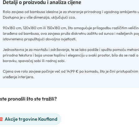
Detalji o proizvodu i analiza cijene
Rolo zavjesa od bambusa idealna je za stvaranje prirodnog i ugodnog ambijenta
Dostupna je u više dimenzija, uključujući cca
.
90x180 cm, 120x180 cm ili 150x180 cm, što omogućuje prilagodbu različitim velič
Izrađena od bambusa, ova zavjesa pruža diskretnu zaštitu od sunca i neželjenih po
istovremeno propuštajući dovoljno svjetlosti
.
Jednostavna je za montažu i održavanje, te se lako podiže i spušta pomoću meha
prirodna tekstura i boja unose toplinu i eleganciju u svaki prostor, bilo da se radi
boravku, spavaćoj sobi ili radnoj sobi
.
Cijena ove rolo zavjese počinje već od 14,99 € po komadu, što je čini pristupačnim
uređenje interijera.
ste pronašli što ste tražili?
Akcije trgovine Kaufland