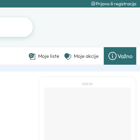
Prijava ili registracija
Važno
Moje liste
Moje akcije
0
OGLAS