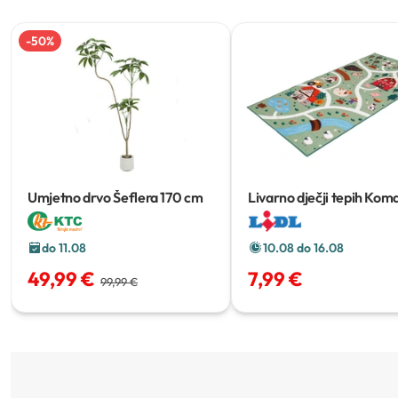
-
50
%
Umjetno drvo Šeflera
170 cm
Livarno dječji tepih
Kom
do 11.08
10.08 do 16.08
49,99 €
7,99 €
99,99 €