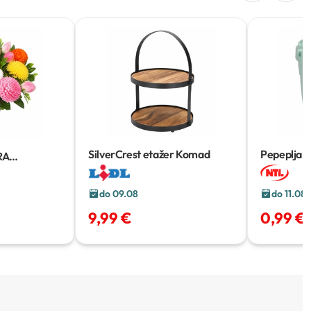
SilverCrest etažer
Komad
Pepepljar
RA
do 09.08
do 11.08
9,99 €
0,99 €