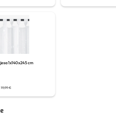
jesa
1x140x245 cm
19,99 €
je