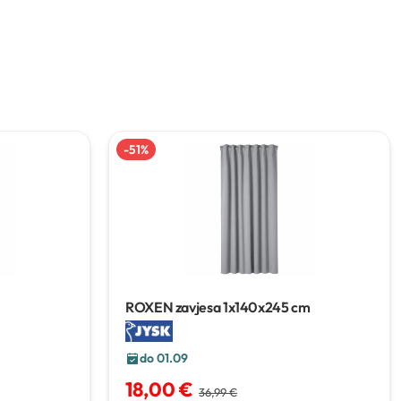
-
51
%
ROXEN zavjesa
1x140x245 cm
do 01.09
18,00 €
36,99 €