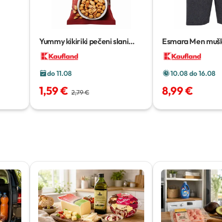
Yummy kikiriki pečeni slani
Esmara Men mušk
500 g
hlače
1 kom
do 11.08
10.08 do 16.08
1,59 €
8,99 €
2,79 €