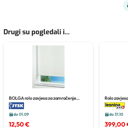
Drugi su pogledali i...
BOLGA rolo zavjesa za zamračenje
Rolo zavjes
60x170 cm (može se skratiti)
do 01.09
do 31.10
12,50 €
399,00 