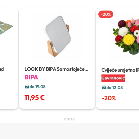
-
20
%
ad
LOOK BY BIPA Samostojeće
Cvijeće umjetno I
ogledalo
commerce
do 19.08
do 12.08
11,95 €
-
20
%
OGLAS