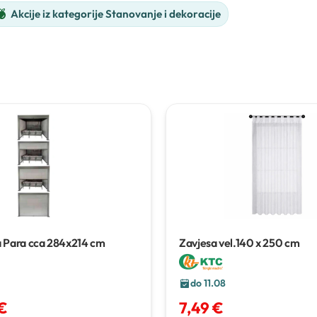
Akcije iz kategorije Stanovanje i dekoracije
a Para
cca 284x214 cm
Zavjesa
vel.140 x 250 cm
do 11.08
€
7,49 €