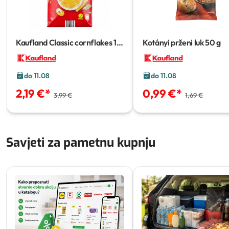
Kaufland Classic cornflakes
1
Kotányi prženi luk
50 g
kg
do 11.08
do 11.08
2,19 €
*
0,99 €
*
3,99 €
1,69 €
Savjeti za pametnu kupnju