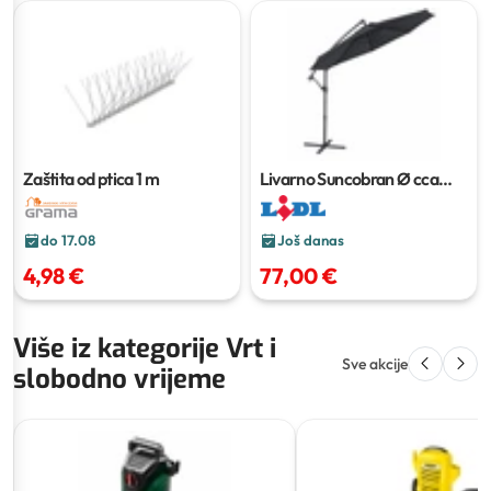
Zaštita od ptica
1 m
Livarno Suncobran
Ø cca
300 cm
do 17.08
Još danas
4,98 €
77,00 €
Više iz kategorije Vrt i
Sve akcije
slobodno vrijeme