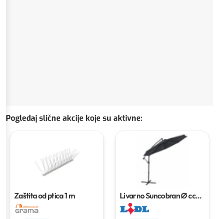
Pogledaj slične akcije koje su aktivne
:
Zaštita od ptica
1 m
Livarno Suncobran
Ø cca
300 cm