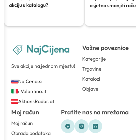
akciju u katalogu?
osjetno smanjiti račun)
Važne poveznice
Kategorije
Sve akcije na jednom mjestu!
Trgovine
Katalozi
NajCena.si
Objave
ilVolantino.it
AktionsRadar.at
Moj račun
Pratite nas na mrežama
Moj račun
Obrada podataka