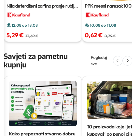
Nila deterdžent za fino pranje rublja
PPK mesni narezak
100 g
3,7 L
12.08 do 18.08
10.08 do 11.08
5,29 €
0,62 €
13,69 €
0,79 €
Savjeti za pametnu
Pogledaj
kupnju
sve
10 proizvoda koje ljeti
Kako prepoznati stvarno dobru
kupovati po punoj cijeni