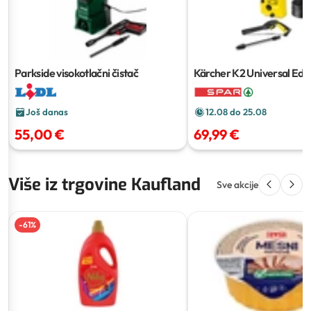
Parkside visokotlačni čistač
Kärcher K2 Universal Edit
visokotlačni čistač
1 kom
Još danas
12.08 do 25.08
55,00 €
69,99 €
Više iz trgovine Kaufland
Sve akcije
-
61
%