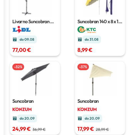
Livarno Suncobran
Ø
Suncobran
140 x 8 x 19
cca 300 cm
cm
do 09.08
do 31.08
77,00 €
8,99 €
-
32
%
-
37
%
Suncobran
Suncobran
do 20.09
do 20.09
24,99 €
17,99 €
36,99 €
28,99 €