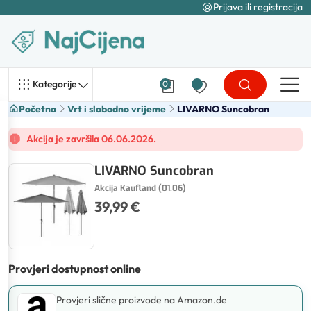
Prijava ili registracija
Kategorije
0
Početna
Vrt i slobodno vrijeme
LIVARNO Suncobran
Akcija je završila 06.06.2026.
LIVARNO Suncobran
Akcija Kaufland (01.06)
39,99 €
Provjeri dostupnost online
Provjeri slične proizvode na Amazon.de