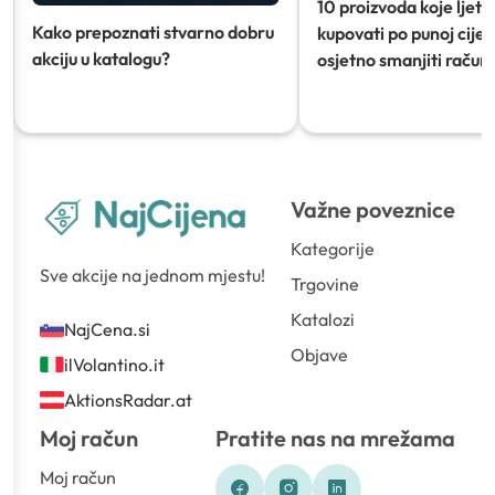
10 proizvoda koje ljeti
Kako prepoznati stvarno dobru
kupovati po punoj cijeni
akciju u katalogu?
osjetno smanjiti račun)
Važne poveznice
Kategorije
Sve akcije na jednom mjestu!
Trgovine
Katalozi
NajCena.si
Objave
ilVolantino.it
AktionsRadar.at
Moj račun
Pratite nas na mrežama
Moj račun