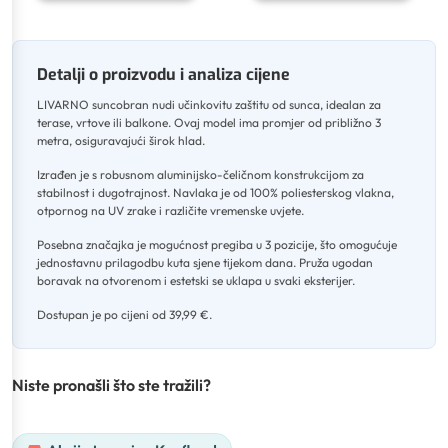
Detalji o proizvodu i analiza cijene
LIVARNO suncobran nudi učinkovitu zaštitu od sunca, idealan za
terase, vrtove ili balkone
.
Ovaj model ima promjer od približno 3
metra, osiguravajući širok hlad
.
Izrađen je s robusnom aluminijsko-čeličnom konstrukcijom za
stabilnost i dugotrajnost
.
Navlaka je od 100% poliesterskog vlakna,
otpornog na UV zrake i različite vremenske uvjete
.
Posebna značajka je mogućnost pregiba u 3 pozicije, što omogućuje
jednostavnu prilagodbu kuta sjene tijekom dana
.
Pruža ugodan
boravak na otvorenom i estetski se uklapa u svaki eksterijer
.
Dostupan je po cijeni od 39,99 €.
Niste pronašli što ste tražili?