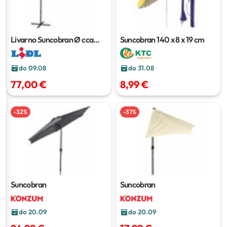
Livarno Suncobran
Ø cca
Suncobran
140 x 8 x 19 cm
300 cm
do 09.08
do 31.08
77,00 €
8,99 €
-
32
%
-
37
%
Suncobran
Suncobran
do 20.09
do 20.09