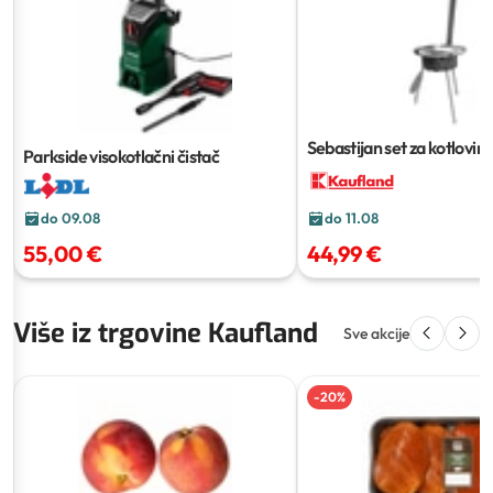
Sebastijan set za kotlovin
Parkside visokotlačni čistač
do 09.08
do 11.08
55,00 €
44,99 €
Više iz trgovine Kaufland
Sve akcije
-
20
%