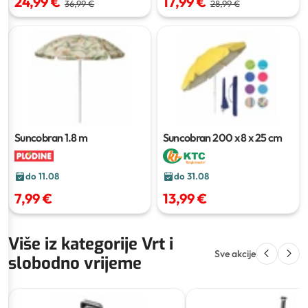
24,99 €
17,99 €
36,99 €
28,99 €
Suncobran
1.8 m
Suncobran
200 x 8 x 25 cm
do 11.08
do 31.08
7,99 €
13,99 €
Više iz kategorije Vrt i
Sve akcije
slobodno vrijeme