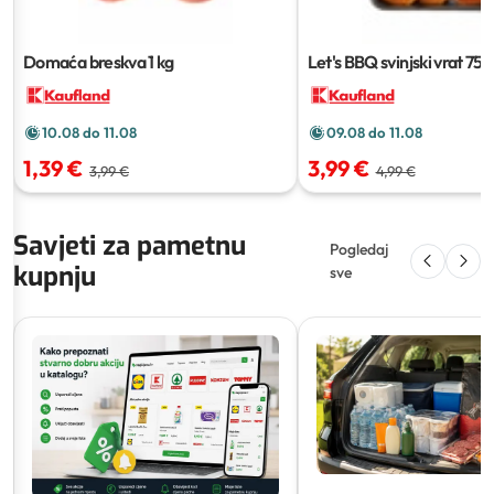
Domaća breskva
1 kg
Let's BBQ svinjski vrat
750
10.08 do 11.08
09.08 do 11.08
1,39 €
3,99 €
3,99 €
4,99 €
Savjeti za pametnu
Pogledaj
kupnju
sve