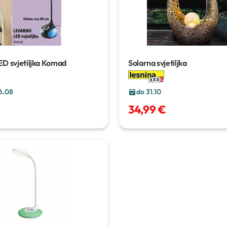
 svjetiljka
Komad
Solarna svjetiljka
6.08
do 31.10
34,99 €