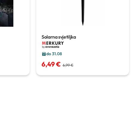
Solarna svjetiljka
do 31.08
6,49 €
6,99 €