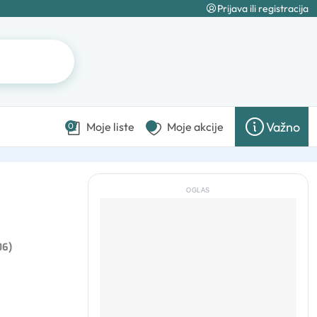
Prijava ili registracija
Važno
Moje liste
Moje akcije
0
OGLAS
06)