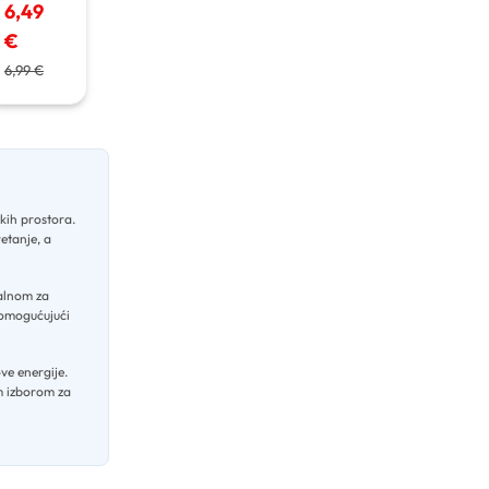
6,49
€
6,99 €
skih prostora
.
etanje, a
ealnom za
 omogućujući
ove energije
.
im izborom za