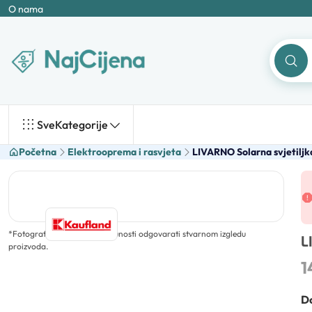
O nama
Sve
Kategorije
Početna
Elektrooprema i rasvjeta
LIVARNO Solarna svjetiljk
*
Fotografija ne mora u potpunosti odgovarati stvarnom izgledu
L
proizvoda.
1
Do