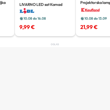
ljka
Projektorska lam
LIVARNO LED sat
Komad
10.08 do 16.08
10.08 do 13.09
9,99 €
21,99 €
OGLAS