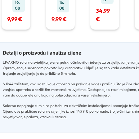
16.
16.
08
08
34,99
9,99 €
9,99 €
€
Detalji o proizvodu i analiza cijene
LIVARNO solarna svjetiljka je energetski učinkovito rješenje za osvjetljavanje vanj
Opremljena je senzorom pokreta koji automatski uključuje svjetlo kada detektira kr
trajanje osvjetljenja je do približno 5 minuta
.
S IP44 zaštitom, ova svjetiljka je otporna na prskanje vode i prašinu, što je čini id
vanjsku upotrebu u različitim vremenskim uvjetima
.
Dostupna je u raznim bojama,
vam da odaberete onu koja najbolje odgovara vašem eksterijeru
.
Solarno napajanje eliminira potrebu za električnim instalacijama i smanjuje trošk
Cijena ove praktične solarne svjetiljke iznosi 14,99 € po komadu, što je čini izvrsn
osvjetljavanje prilaza, vrtova ili terasa.