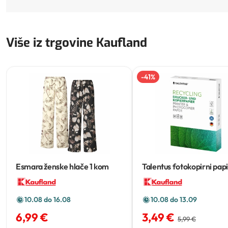
Više iz trgovine Kaufland
-
41
%
Esmara ženske hlače
1 kom
Talentus fotokopirni papi
500 listova, 80 g/m2
10.08 do 16.08
10.08 do 13.09
6,99 €
3,49 €
5,99 €