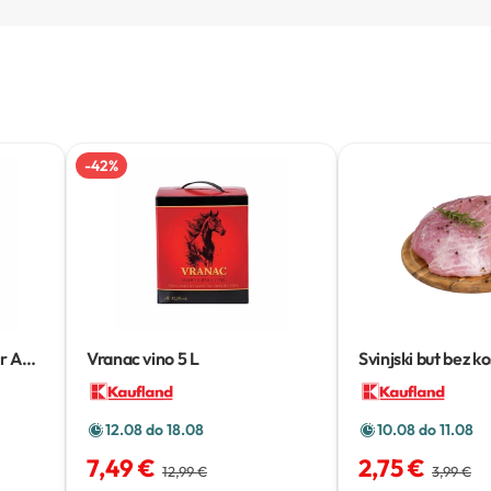
-
42
%
r
A4,
Vranac vino
5 L
Svinjski but bez ko
12.08 do 18.08
10.08 do 11.08
7,49 €
2,75 €
12,99 €
3,99 €