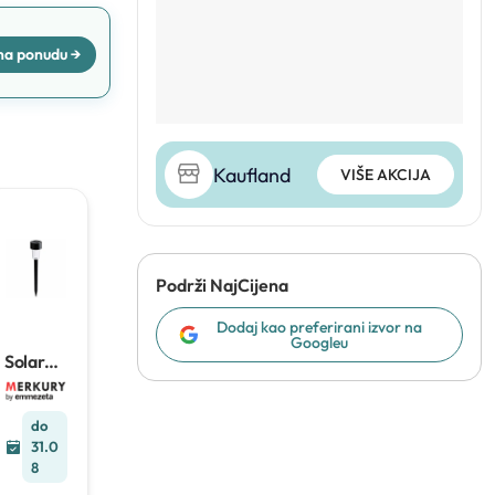
 na ponudu →
 na ponudu →
Kaufland
VIŠE AKCIJA
 na ponudu →
Podrži NajCijena
Dodaj kao preferirani izvor na
Googleu
Solarna
svjetiljk
a
do
31.0
8