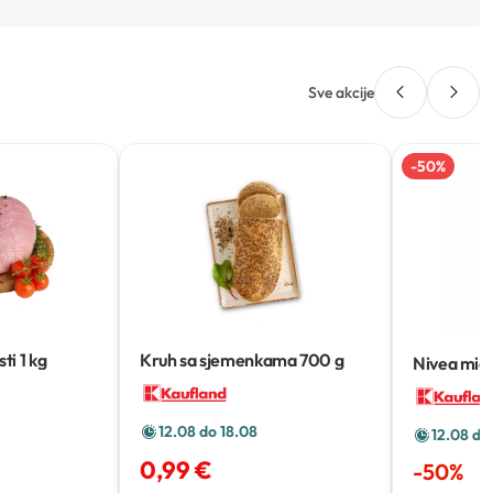
Sve akcije
-
50
%
sti
1 kg
Kruh sa sjemenkama
700 g
Nivea mice
12.08 do 18.08
12.08 do
0,99 €
-
50
%