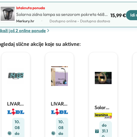
Istaknuta ponuda
Solarna zidna lampa sa senzorom pokreta 46822
15,99 €
Idi
Black K1
Merkury.hr
·
Dostupno online - Dostupna dostava
ikaži još 2 online ponude
Solarna zidna lampa sa senzorom pokreta 46823
38,99 €
Idi
Black K1
Merkury.hr
·
gledaj slične akcije koje su aktivne
:
Dostupno online - Dostupna dostava
SOLARNA SVJETILJKA SA SENZOROM POKRETA
5,99 €
Idi
PIR TALIN 46824
Merkury.hr
·
Uštedi 9,00 €
LIVARN
LIVARN
Solarna
O LED
O LED
svjetiljk
sat
svjetiljk
a
Komad
a
10.
10.
Komad
do
08
08
31.1
do
do
0