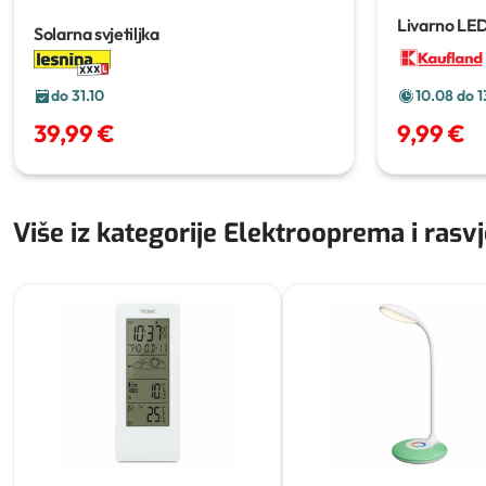
Livarno LED 
Solarna svjetiljka
do 31.10
10.08 do 1
39,99 €
9,99 €
Više iz kategorije Elektrooprema i rasv