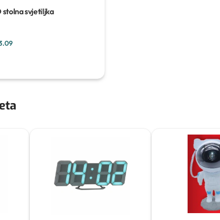
stolna svjetiljka
3.09
jeta