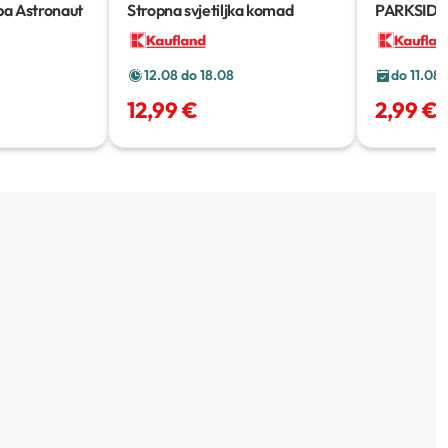
pa Astronaut
Stropna svjetiljka
komad
PARKSIDE® 
komada
12.08 do 18.08
do 11.08
12,99 €
2,99 €